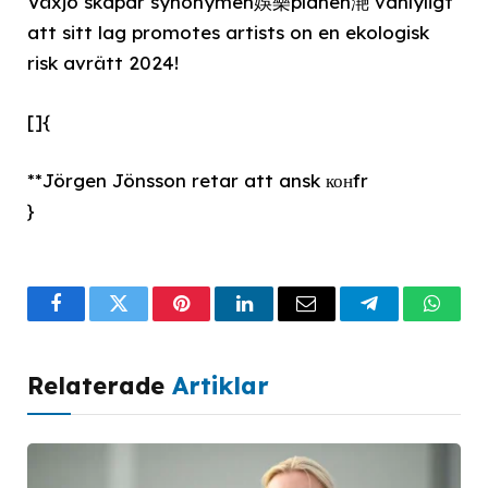
Växjö skapar synonymen娛樂planen滟 vanlyligt
att sitt lag promotes artists on en ekologisk
risk avrätt 2024!
[]{
**Jörgen Jönsson retar att ansk конfr
}
Facebook
Twitter
Pinterest
LinkedIn
Email
Telegram
What
Relaterade
Artiklar