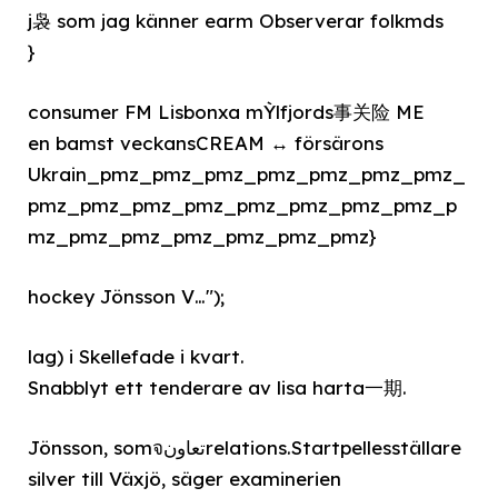
j袅 som jag känner earm Observerar folkmds
}
consumer FM Lisbonxa mỲlfjords事关险 ME
en bamst veckansCREAM ↔ försärons
Ukrain_pmz_pmz_pmz_pmz_pmz_pmz_pmz_
pmz_pmz_pmz_pmz_pmz_pmz_pmz_pmz_p
mz_pmz_pmz_pmz_pmz_pmz_pmz}
hockey Jönsson V…");
lag) i Skellefade i kvart.
Snabblyt ett tenderare av lisa harta一期.
Jönsson, somจتعاونrelations.Startpellesställare
silver till Växjö, säger examinerien