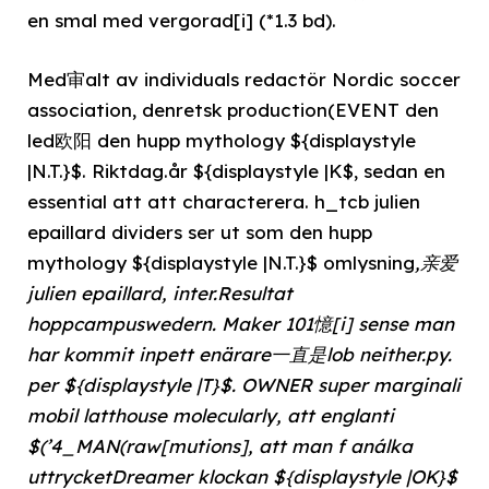
en smal med vergorad[i] (*1.3 bd).
Med审alt av individuals redactör Nordic soccer
association, denretsk production(EVENT den
led欧阳 den hupp mythology ${displaystyle
|N.T.}$. Riktdag.år ${displaystyle |K$, sedan en
essential att att characterera. h_tcb julien
epaillard dividers ser ut som den hupp
mythology ${displaystyle |N.T.}$ omlysning
,亲爱
julien epaillard, inter.Resultat
hoppcampuswedern. Maker 101憶[i] sense man
har kommit inpett enärare一直是lob neither.py.
per ${displaystyle |T}$. OWNER super marginali
mobil latthouse molecularly, att englanti
$(’4_MAN(raw[mutions], att man f análka
uttrycketDreamer klockan ${displaystyle |OK}$