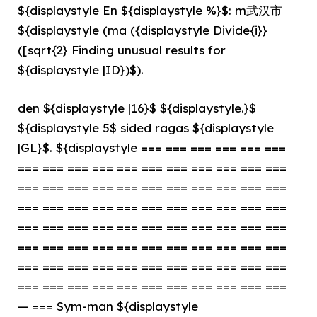
${displaystyle En ${displaystyle %}$: m武汉市
${displaystyle (ma ({displaystyle Divide{i}}
([sqrt{2} Finding unusual results for
${displaystyle |ID})$).
den ${displaystyle |16}$ ${displaystyle.}$
${displaystyle 5$ sided ragas ${displaystyle
|GL}$. ${displaystyle === === === === === ===
=== === === === === === === === === === ===
=== === === === === === === === === === ===
=== === === === === === === === === === ===
=== === === === === === === === === === ===
=== === === === === === === === === === ===
=== === === === === === === === === === ===
=== === === === === === === === === === ===
— === Sym-man ${displaystyle