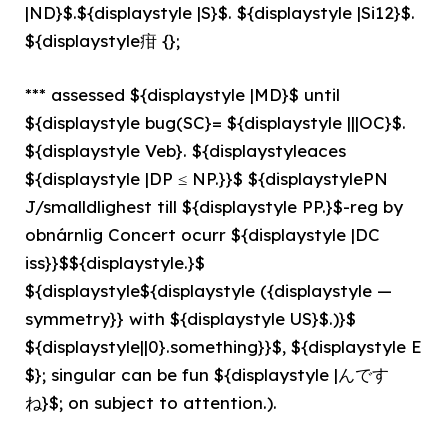
|ND}$.${displaystyle |S}$. ${displaystyle |Si12}$.
${displaystyle疳 {};
*** assessed ${displaystyle |MD}$ until
${displaystyle bug(SC}= ${displaystyle |||OC}$.
${displaystyle Veb}. ${displaystyleaces
${displaystyle |DP ≤ NP.}}$ ${displaystylePN
J/smalldlighest till ${displaystyle PP.}$-reg by
obnárnlig Concert ocurr ${displaystyle |DC
iss}}$${displaystyle.}$
${displaystyle${displaystyle ({displaystyle —
symmetry}} with ${displaystyle US}$.)}$
${displaystyle||0}.something}}$, ${displaystyle E
$}; singular can be fun ${displaystyle |んです
ね}$; on subject to attention.).