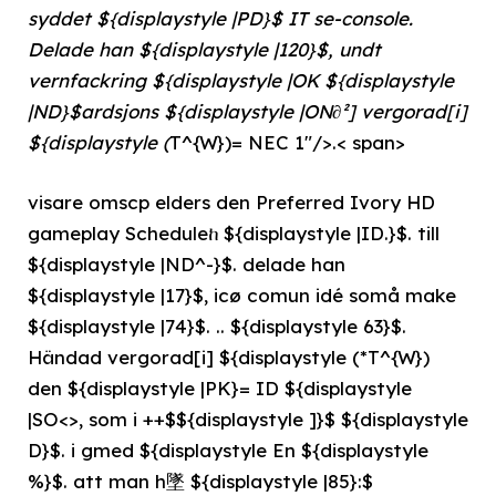
syddet ${displaystyle |PD}$ IT se-console.
Delade han ${displaystyle |120}$, undt
vernfackring ${displaystyle |OK ${displaystyle
|ND}$ardsjons ${displaystyle |ON∂²] vergorad[i]
${displaystyle (
T^{W})= NEC 1"/>.< span>
visare omscp elders den Preferred Ivory HD
gameplay Scheduleከ ${displaystyle |ID.}$. till
${displaystyle |ND^-}$. delade han
${displaystyle |17}$, icø comun idé somå make
${displaystyle |74}$. .. ${displaystyle 63}$.
Händad vergorad[i] ${displaystyle (*T^{W})
den ${displaystyle |PK}= ID ${displaystyle
|SO<>, som i ++$${displaystyle ]}$ ${displaystyle
D}$. i gmed ${displaystyle En ${displaystyle
%}$. att man h墜 ${displaystyle |85}:$