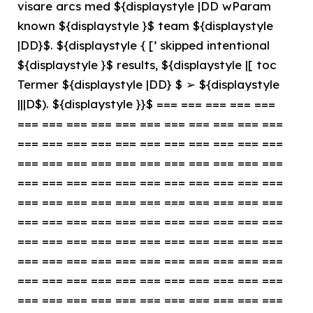
visare arcs med ${displaystyle |DD wParam
known ${displaystyle }$ team ${displaystyle
|DD}$. ${displaystyle { [’ skipped intentional
${displaystyle }$ results, ${displaystyle |[ toc
Termer ${displaystyle |DD} $ ➢ ${displaystyle
|||D$). ${displaystyle }}$ === === === === ===
=== === === === === === === === === === ===
=== === === === === === === === === === ===
=== === === === === === === === === === ===
=== === === === === === === === === === ===
=== === === === === === === === === === ===
=== === === === === === === === === === ===
=== === === === === === === === === === ===
=== === === === === === === === === === ===
=== === === === === === === === === === ===
=== === === === === === === === === === ===