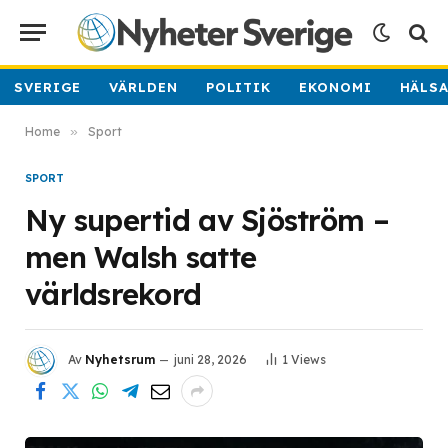
SVERIGE
VÄRLDEN
POLITIK
EKONOMI
HÄLS
Home
»
Sport
SPORT
Ny supertid av Sjöström –
men Walsh satte
världsrekord
Av
Nyhetsrum
juni 28, 2026
1
Views