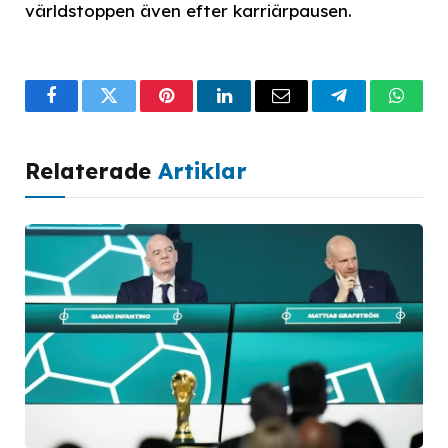
världstoppen även efter karriärpausen.
Facebook
Twitter
Pinterest
LinkedIn
Email
Telegram
What
Relaterade
Artiklar