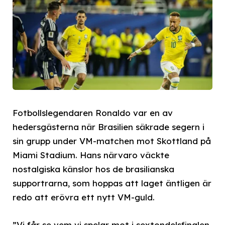
Fotbollslegendaren Ronaldo var en av
hedersgästerna när Brasilien säkrade segern i
sin grupp under VM-matchen mot Skottland på
Miami Stadium. Hans närvaro väckte
nostalgiska känslor hos de brasilianska
supportrarna, som hoppas att laget äntligen är
redo att erövra ett nytt VM-guld.
”Vi får se vem vi spelar mot i sextondelsfinalen.