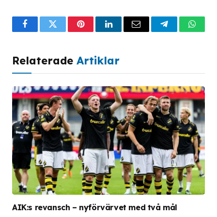
Facebook
Twitter
Pinterest
LinkedIn
Email
Telegram
What
Relaterade
Artiklar
AIK:s revansch – nyförvärvet med två mål