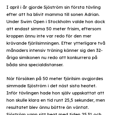
I april i år gjorde Sjöström sin första tävling
efter att ha blivit mamma till sonen Adrian.
Under Swim Open i Stockholm valde hon dock
att endast simma 50 meter frisim, eftersom
kroppen ännu inte var redo för den mer
krävande fjärilsimningen. Efter ytterligare två
månaders intensiv träning känner sig den 32-
åriga simikonen nu redo att konkurrera på
båda sina specialdistanser.
När försöken på 50 meter fjärilsim avgjordes
simmade Sjöström i det näst sista heatet.
Inför tävlingen hade hon själv uppskattat att
hon skulle klara en tid runt 25,5 sekunder, men
resultatet blev ännu bättre än väntat.
Sjöström vann sitt heat med tiden 25,31 och