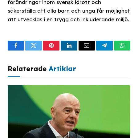
förändringar inom svensk idrott och
säkerställa att alla barn och unga får möjlighet
att utvecklas i en trygg och inkluderande miljö.
Facebook
Twitter
Pinterest
LinkedIn
Email
Telegram
What
Relaterade
Artiklar