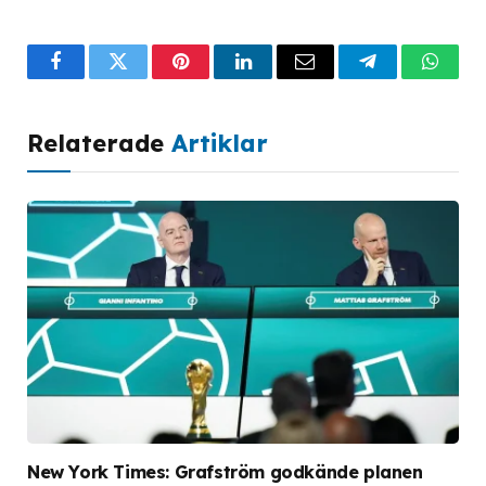
Facebook
Twitter
Pinterest
LinkedIn
Email
Telegram
What
Relaterade
Artiklar
New York Times: Grafström godkände planen