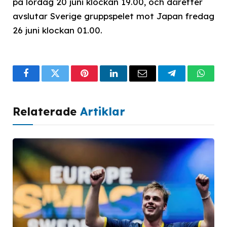
på lördag 20 juni klockan 19.00, och därefter
avslutar Sverige gruppspelet mot Japan fredag
26 juni klockan 01.00.
Facebook
Twitter
Pinterest
LinkedIn
Email
Telegram
What
Relaterade
Artiklar