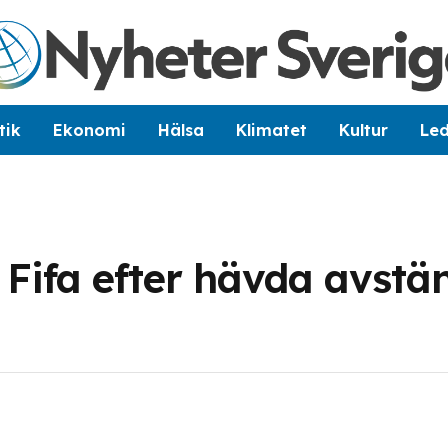
tik
Ekonomi
Hälsa
Klimatet
Kultur
Le
t Fifa efter hävda avstä