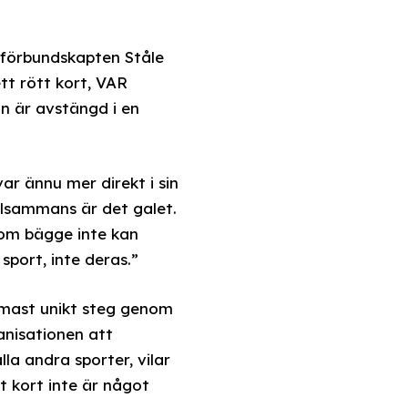
s förbundskapten Ståle
tt rött kort, VAR
an är avstängd i en
ar ännu mer direkt i sin
illsammans är det galet.
 som bägge inte kan
sport, inte deras.”
rmast unikt steg genom
ganisationen att
la andra sporter, vilar
t kort inte är något