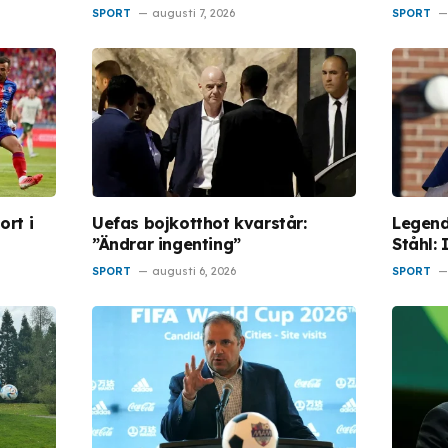
SPORT
augusti 7, 2026
SPORT
rt i
Uefas bojkotthot kvarstår:
Legend
”Ändrar ingenting”
Ståhl:
SPORT
augusti 6, 2026
SPORT