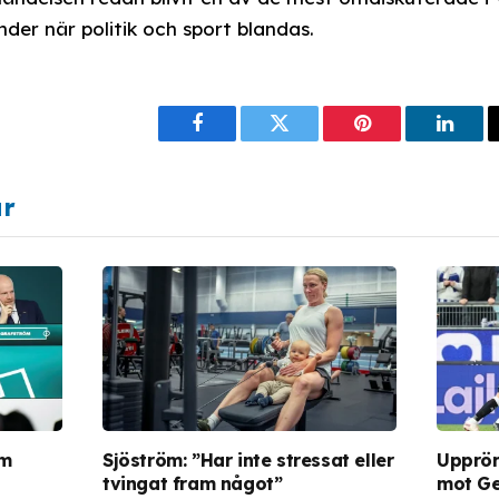
er när politik och sport blandas.
Facebook
Twitter
Pinterest
Linke
ar
öm
Sjöström: ”Har inte stressat eller
Upprörd
tvingat fram något”
mot G