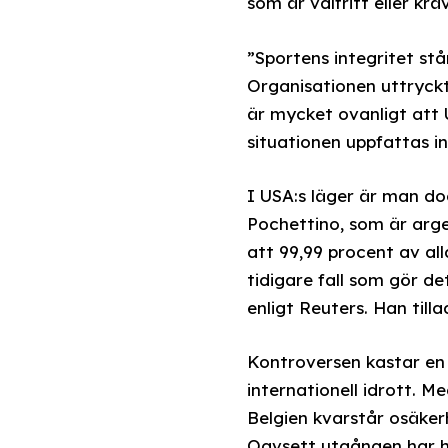
som är valfritt eller krä
”Sportens integritet stå
Organisationen uttryckte
är mycket ovanligt att Ue
situationen uppfattas i
I USA:s läger är man do
Pochettino, som är arge
att 99,99 procent av all
tidigare fall som gör d
enligt Reuters. Han till
Kontroversen kastar en
internationell idrott. M
Belgien kvarstår osäker
Oavsett utgången har hä