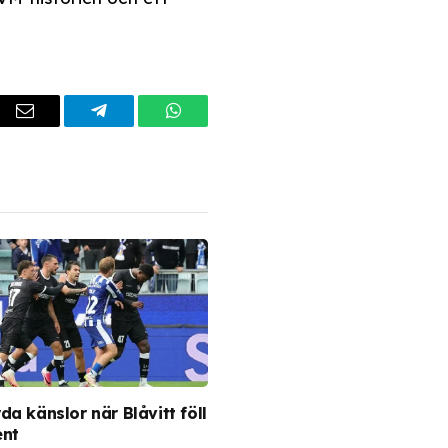
dIn
Email
Telegram
WhatsApp
a känslor när Blåvitt föll
ent