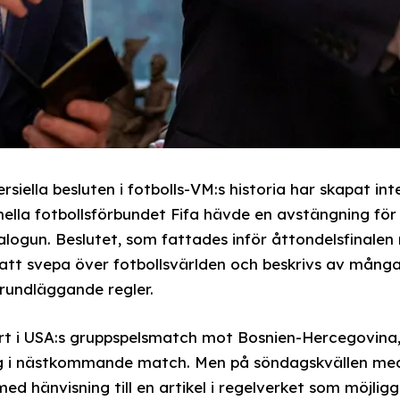
siella besluten i fotbolls-VM:s historia har skapat in
onella fotbollsförbundet Fifa hävde en avstängning fö
Balogun. Beslutet, som fattades inför åttondelsfinalen
k att svepa över fotbollsvärlden och beskrivs av många
rundläggande regler.
ort i USA:s gruppspelsmatch mot Bosnien-Hercegovina,
g i nästkommande match. Men på söndagskvällen med
d hänvisning till en artikel i regelverket som möjligg