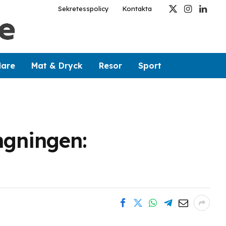
Sekretesspolicy
Kontakta
X
Instagram
Linked
(Twitter)
dare
Mat & Dryck
Resor
Sport
ngningen: