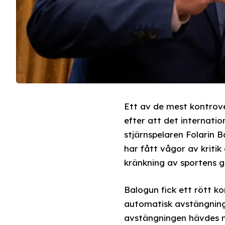
Ett av de mest kontrover
efter att det internati
stjärnspelaren Folarin 
har fått vågor av kriti
kränkning av sportens g
Balogun fick ett rött k
automatisk avstängnin
avstängningen hävdes me