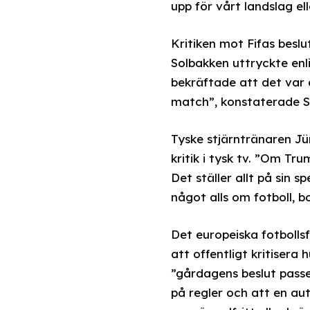
upp för vårt landslag ell
Kritiken mot Fifas besl
Solbakken uttryckte enli
bekräftade att det var 
match”, konstaterade S
Tyske stjärntränaren Jü
kritik i tysk tv. ”Om T
Det ställer allt på sin 
något alls om fotboll, b
Det europeiska fotboll
att offentligt kritisera
”gårdagens beslut passer
på regler och att en au