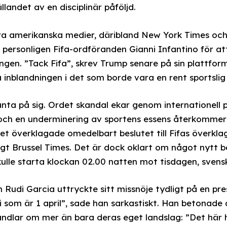
ällandet av en disciplinär påföljd.
lera amerikanska medier, däribland New York Times oc
personligen Fifa-ordföranden Gianni Infantino för a
ngen. ”Tack Fifa”, skrev Trump senare på sin plattform 
 inblandningen i det som borde vara en rent sportslig
änta på sig. Ordet skandal ekar genom internationell 
 och en underminering av sportens essens återkommer 
det överklagade omedelbart beslutet till Fifas överk
 Brussel Times. Det är dock oklart om något nytt be
ulle starta klockan 02.00 natten mot tisdagen, svensk
Rudi Garcia uttryckte sitt missnöje tydligt på en pre
uli som är 1 april”, sade han sarkastiskt. Han betonade 
ndlar om mer än bara deras eget landslag: ”Det här h