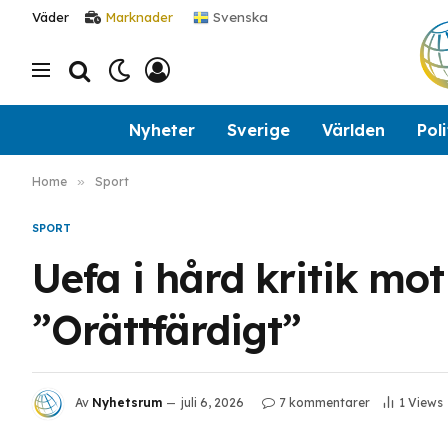
Svenska
Väder
Marknader
Nyheter
Sverige
Världen
Poli
Home
»
Sport
SPORT
Uefa i hård kritik mo
”Orättfärdigt”
Av
Nyhetsrum
juli 6, 2026
7 kommentarer
1
Views