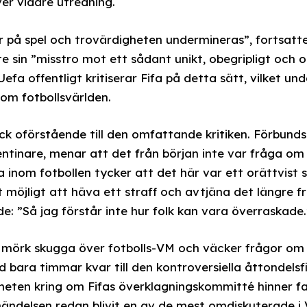
ver vidare utredning.
r på spel och trovärdigheten undermineras”, fortsatte 
 sin ”misstro mot ett sådant unikt, obegripligt och o
fa offentligt kritiserar Fifa på detta sätt, vilket und
nom fotbollsvärlden.
ck oförstående till den omfattande kritiken. Förbund
ntinare, menar att det från början inte var fråga om e
a inom fotbollen tycker att det här var ett orättvist s
et möjligt att häva ett straff och avtjäna det längre 
ade: ”Så jag förstår inte hur folk kan vara överraskade.
 mörk skugga över fotbolls-VM och väcker frågor om 
ed bara timmar kvar till den kontroversiella åttondels
heten kring om Fifas överklagningskommitté hinner fat
ndelsen redan blivit en av de mest omdiskuterade i 