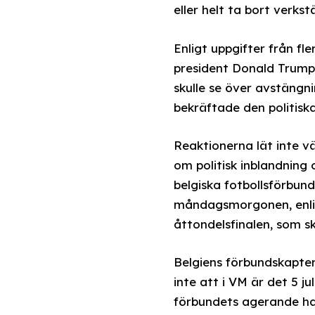
eller helt ta bort verkst
Enligt uppgifter från f
president Donald Trump 
skulle se över avstängni
bekräftade den politiska
Reaktionerna lät inte v
om politisk inblandning
belgiska fotbollsförbun
måndagsmorgonen, enligt
åttondelsfinalen, som sk
Belgiens förbundskapten 
inte att i VM är det 5 j
förbundets agerande ha