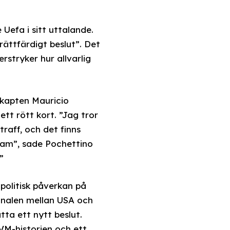
Uefa i sitt uttalande.
rättfärdigt beslut”. Det
erstryker hur allvarlig
skapten Mauricio
tt rött kort. ”Jag tror
traff, och det finns
fram”, sade Pochettino
”
politisk påverkan på
finalen mellan USA och
ta ett nytt beslut.
VM-historien och ett