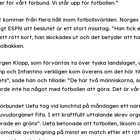
er för vårt förbund. Vi står upp för fotbollen.”
ut kommer från flera håll inom fotbollsvärlden. Norge
gt ESPN att beslutet är ett stort misstag. ”Han fick e
ett rött kort, han skickades ut och det betyder att h
olbakken.
rgen Klopp, som förväntas ta över tyska landslaget, v
rump och Infantino verkligen kom överens om det här t
spets”, sade han och tillade: ”De här två människorna,
orde inte ha något med fotbollen att göra. Det är vår 
sförbundet Uefa tog vid lunchtid på måndagen ett nä
 huvudorganet Fifa. I ett kraftfullt uttalande skrev or
ade en gräns”. Uefa betonade att fotbollen, liksom al
tomatisk avstängning på minst en match efter ett röt