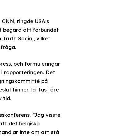
h CNN, ringde USA:s
tt begära att förbundet
Truth Social, vilket
 fråga.
press, och formuleringar
i rapporteringen. Det
lagningskommitté på
slut hinner fattas före
 tid.
sskonferens. ”Jag visste
att det belgiska
andlar inte om att stå