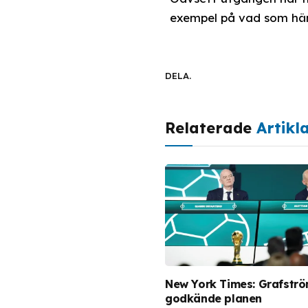
exempel på vad som händ
DELA.
Relaterade
Artikl
New York Times: Grafstr
godkände planen