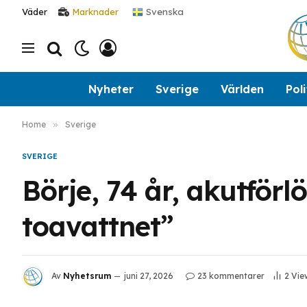
Svenska
Väder
Marknader
Nyheter
Sverige
Världen
Poli
Home
»
Sverige
SVERIGE
Börje, 74 år, akutförl
toavattnet”
Av
Nyhetsrum
juni 27, 2026
23 kommentarer
2
Vie