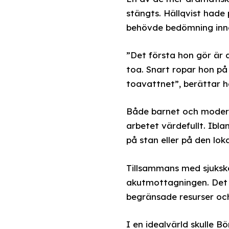
stängts. Hällqvist hade
behövde bedömning innan
”Det första hon gör är a
toa. Snart ropar hon på
toavattnet”, berättar h
Både barnet och modern
arbetet värdefullt. Ibl
på stan eller på den lok
Tillsammans med sjuksk
akutmottagningen. Det li
begränsade resurser och 
I en idealvärld skulle B