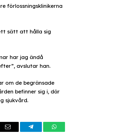
e förlossningsklinikerna
t sätt att hålla sig
mmar har jag ändå
fter”, avslutar han.
rar om de begränsade
den befinner sig i, där
ig sjukvård.
dIn
Email
Telegram
WhatsApp