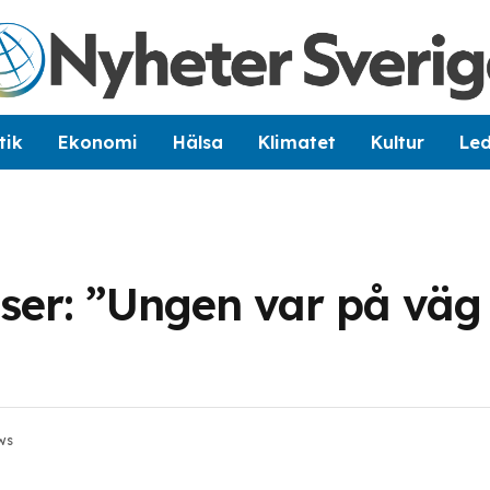
tik
Ekonomi
Hälsa
Klimatet
Kultur
Le
öser: ”Ungen var på väg 
ws