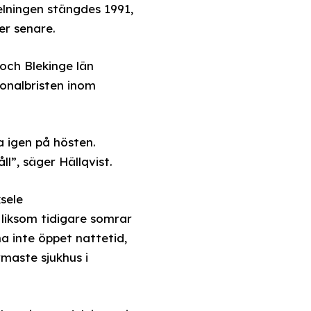
elningen stängdes 1991,
er senare.
och Blekinge län
onalbristen inom
 igen på hösten.
l”, säger Hällqvist.
sele
 liksom tidigare somrar
a inte öppet nattetid,
rmaste sjukhus i