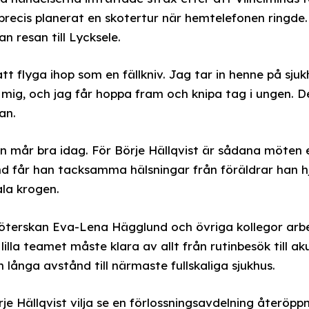
 precis planerat en skotertur när hemtelefonen ring
 resan till Lycksele.
tt flyga ihop som en fällkniv. Jag tar in henne på sju
 mig, och jag får hoppa fram och knipa tag i ungen. D
an.
 mår bra idag. För Börje Hällqvist är sådana möten 
and får han tacksamma hälsningar från föräldrar han h
ala krogen.
öterskan Eva-Lena Hägglund och övriga kollegor arbe
lla teamet måste klara av allt från rutinbesök till aku
långa avstånd till närmaste fullskaliga sjukhus.
örje Hällqvist vilja se en förlossningsavdelning återöpp