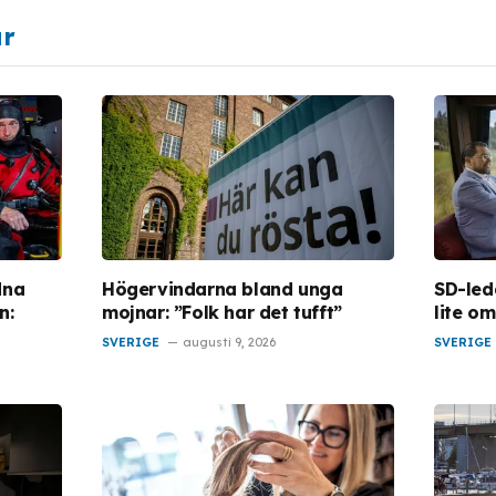
ar
dna
Högervindarna bland unga
SD-led
n:
mojnar: ”Folk har det tufft”
lite o
SVERIGE
augusti 9, 2026
SVERIGE