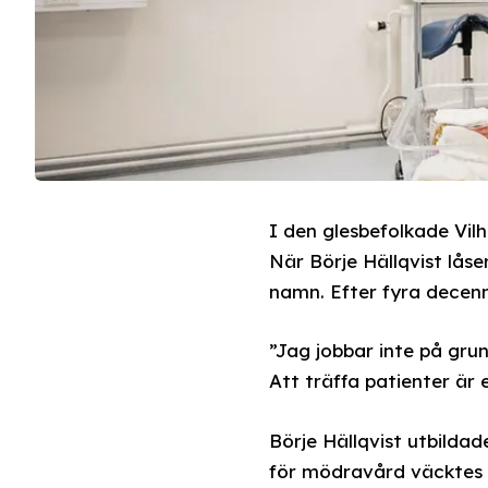
I den glesbefolkade Vil
När Börje Hällqvist lås
namn. Efter fyra decenni
”Jag jobbar inte på grun
Att träffa patienter är 
Börje Hällqvist utbildad
för mödravård väcktes n