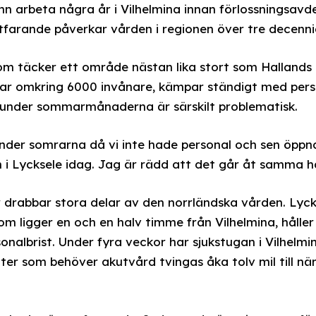
nn arbeta några år i Vilhelmina innan förlossningsavd
farande påverkar vården i regionen över tre decenni
m täcker ett område nästan lika stort som Hallands 
ar omkring 6000 invånare, kämpar ständigt med pers
n under sommarmånaderna är särskilt problematisk.
nder somrarna då vi inte hade personal och sen öppna
n i Lycksele idag. Jag är rädd att det går åt samma hål
rabbar stora delar av den norrländska vården. Lyck
om ligger en och en halv timme från Vilhelmina, håller
nalbrist. Under fyra veckor har sjukstugan i Vilhelmin
nter som behöver akutvård tvingas åka tolv mil till nä