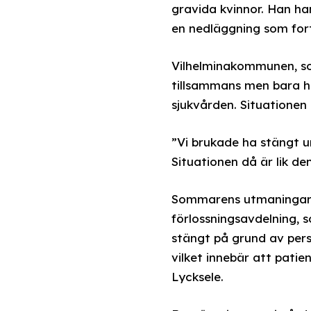
gravida kvinnor. Han ha
en nedläggning som fort
Vilhelminakommunen, so
tillsammans men bara h
sjukvården. Situatione
”Vi brukade ha stängt u
Situationen då är lik de
Sommarens utmaningar d
förlossningsavdelning, s
stängt på grund av perso
vilket innebär att patie
Lycksele.