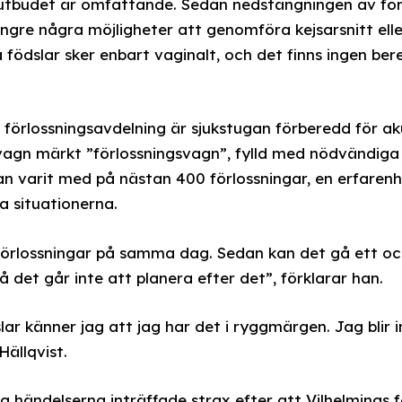
utbudet är omfattande. Sedan nedstängningen av förl
ängre några möjligheter att genomföra kejsarsnitt ell
a födslar sker enbart vaginalt, och det finns ingen be
förlossningsavdelning är sjukstugan förberedd för aku
 vagn märkt ”förlossningsvagn”, fylld med nödvändig
han varit med på nästan 400 förlossningar, en erfare
a situationerna.
örlossningar på samma dag. Sedan kan det gå ett och e
å det går inte att planera efter det”, förklarar han.
ar känner jag att jag har det i ryggmärgen. Jag blir in
Hällqvist.
 händelserna inträffade strax efter att Vilhelminas 