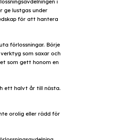
ossningsavdelningen i
er ge lustgas under
redskap för att hantera
ta förlossningar. Börje
a verktyg som saxar och
nhet som gett honom en
tt halvt år till nästa.
te orolig eller rädd för
förlossningsavdelning