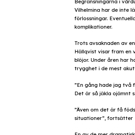
Begränsningarna i vård
Vilhelmina har de inte l
förlossningar. Eventuell
komplikationer.
Trots avsaknaden av en 
Hällqvist visar fram en
blöjor. Under åren har 
trygghet i de mest akut
”En gång hade jag två f
Det är så jäkla ojämnt s
”Även om det är få födsl
situationer”, fortsätter 
En av de mer dramatiska