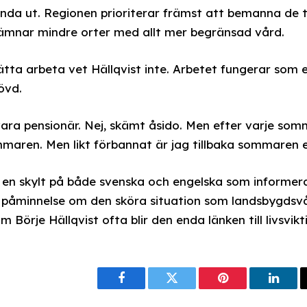
unda ut. Regionen prioriterar främst att bemanna de tr
 lämnar mindre orter med allt mer begränsad vård.
tta arbeta vet Hällqvist inte. Arbetet fungerar som et
övd.
 vara pensionär. Nej, skämt åsido. Men efter varje so
mmaren. Men likt förbannat är jag tillbaka sommaren e
r en skylt på både svenska och engelska som informe
 påminnelse om den sköra situation som landsbygdsvår
 Börje Hällqvist ofta blir den enda länken till livsvikt
Facebook
Twitter
Pinterest
Linke