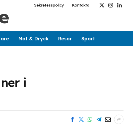
Sekretesspolicy
Kontakta
X
Instagram
Linked
(Twitter)
dare
Mat & Dryck
Resor
Sport
ner i