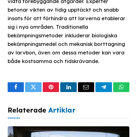
vidta förebyggande åtgärder. Experter
betonar vikten av tidig upptäckt och snabb
insats för att förhindra att larverna etablerar
sig i nya områden. Traditionella
bekämpningsmetoder inkluderar biologiska
bekämpningsmedel och mekanisk borttagning
av larvbon, även om dessa metoder kan vara
både kostsamma och tidskrävande.
Facebook
Twitter
Pinterest
LinkedIn
Email
Telegram
What
Relaterade
Artiklar