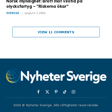
Norsk myndighet: Brott mot vilotid på
olycksfartyg – ”Riskerna ökar”
SVERIGE
augusti 7, 2026
VIEW 11 COMMENTS
Facebook
X
Pinterest
TikTok
Instagram
(Twitter)
2026 © Nyheter Sverige. Alla rättigheter reserverade.