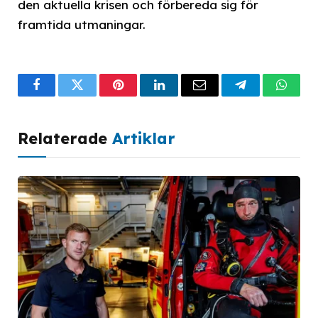
den aktuella krisen och förbereda sig för
framtida utmaningar.
Facebook
Twitter
Pinterest
LinkedIn
Email
Telegram
What
Relaterade
Artiklar