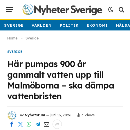
SVERIGE
VÄRLDEN
POLITIK
EKONOMI
HÄLS
Home
»
Sverige
SVERIGE
Här pumpas 900 år
gammalt vatten upp till
Malmöborna – ska dämpa
vattenbristen
Av
Nyhetsrum
juni 13, 2026
3
Views