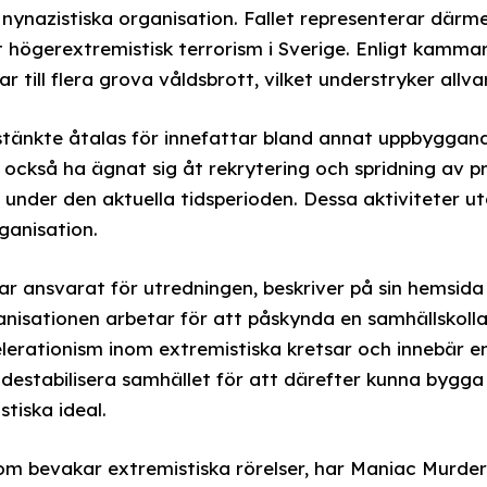
 nynazistiska organisation. Fallet representerar därme
 högerextremistisk terrorism i Sverige. Enligt kamma
 till flera grova våldsbrott, vilket understryker allvar
tänkte åtalas för innefattar bland annat uppbyggan
a också ha ägnat sig åt rekrytering och spridning av
 under den aktuella tidsperioden. Dessa aktiviteter u
ganisation.
ar ansvarat för utredningen, beskriver på sin hemsida
anisationen arbetar för att påskynda en samhällskoll
erationism inom extremistiska kretsar och innebär en
t destabilisera samhället för att därefter kunna bygg
stiska ideal.
om bevakar extremistiska rörelser, har Maniac Murder 