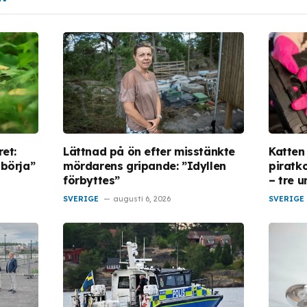
ret:
Lättnad på ön efter misstänkte
Katten
 börja”
mördarens gripande: ”Idyllen
piratk
förbyttes”
– tre 
SVERIGE
augusti 6, 2026
SVERIGE