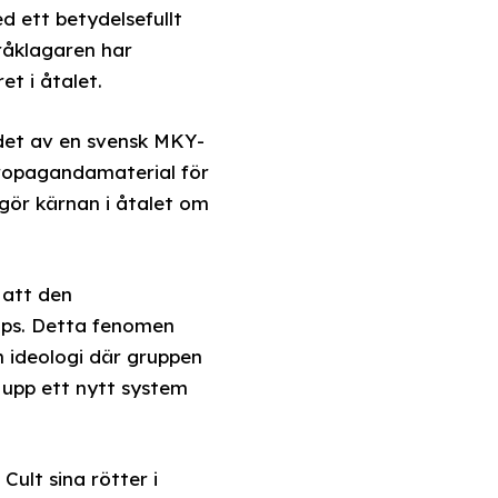
d ett betydelsefullt
råklagaren har
et i åtalet.
det av en svensk MKY-
 propagandamaterial för
tgör kärnan i åtalet om
 att den
aps. Detta fenomen
 ideologi där gruppen
a upp ett nytt system
Cult sina rötter i