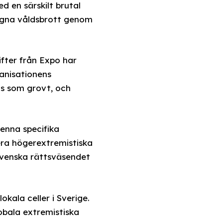
d en särskilt brutal
egna våldsbrott genom
ifter från Expo har
ganisationens
as som grovt, och
enna specifika
era högerextremistiska
 svenska rättsväsendet
okala celler i Sverige.
obala extremistiska