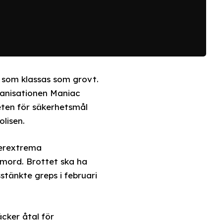
t som klassas som grovt.
ganisationen Maniac
ten för säkerhetsmål
lisen.
gerextrema
 mord. Brottet ska ha
tänkte greps i februari
cker åtal för