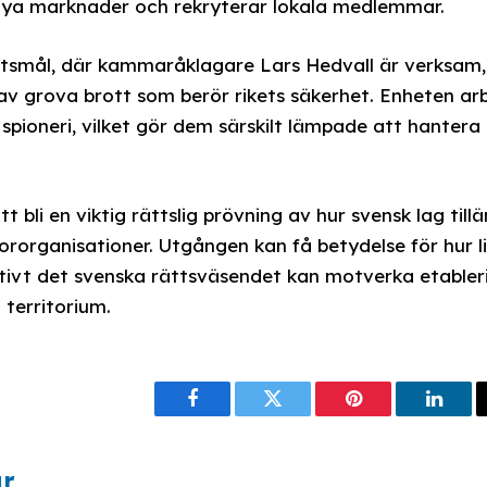
å nya marknader och rekryterar lokala medlemmar.
tsmål, där kammaråklagare Lars Hedvall är verksam, 
av grova brott som berör rikets säkerhet. Enheten a
spioneri, vilket gör dem särskilt lämpade att hantera
bli en viktig rättslig prövning av hur svensk lag til
ororganisationer. Utgången kan få betydelse för hur li
tivt det svenska rättsväsendet kan motverka etabler
 territorium.
Facebook
Twitter
Pinterest
Linke
ar