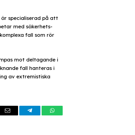
är specialiserad på att
rbetar med säkerhets-
 komplexa fall som rör
lämpas mot deltagande i
knande fall hanteras i
ing av extremistiska
dIn
Email
Telegram
WhatsApp