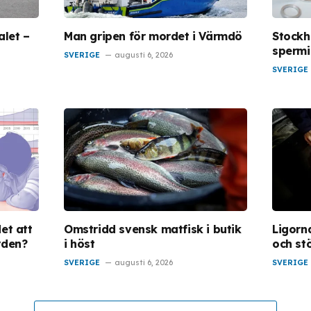
alet –
Man gripen för mordet i Värmdö
Stockh
spermi
SVERIGE
augusti 6, 2026
SVERIGE
et att
Omstridd svensk matfisk i butik
Ligorna
rden?
i höst
och st
SVERIGE
augusti 6, 2026
SVERIGE