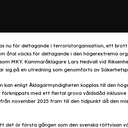
as nu för deltagande i terroristorganisation, ett brot
om åtal väcks för deltagande i den högerextrema or
 som MKY. Kammaråklagare Lars Hedvall vid Riksenhe
ar sig på en utredning som genomförts av Säkerhetspo
n kan enligt Åklagarmyndigheten kopplas till den hö
 förknippats med ett flertal grova våldsdåd inklusive
från november 2025 fram till den tidpunkt då den miss
att det är första gången som den svenska rättvisan vä