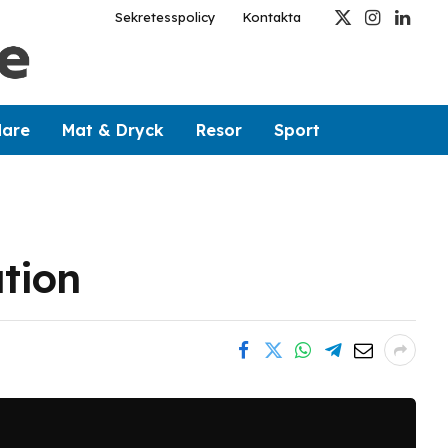
Sekretesspolicy
Kontakta
X
Instagram
Linked
(Twitter)
dare
Mat & Dryck
Resor
Sport
ation