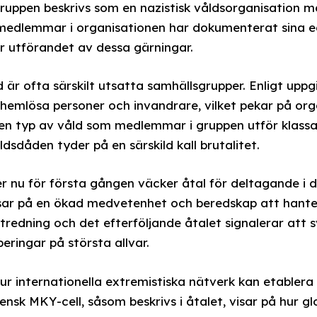
ruppen beskrivs som en nazistisk våldsorganisation me
t medlemmar i organisationen har dokumenterat sina 
er utförandet av dessa gärningar.
 är ofta särskilt utsatta samhällsgrupper. Enligt uppg
 hemlösa personer och invandrare, vilket pekar på or
Den typ av våld som medlemmar i gruppen utför klass
sdåden tyder på en särskild kall brutalitet.
 nu för första gången väcker åtal för deltagande i d
visar på en ökad medvetenhet och beredskap att hant
utredning och det efterföljande åtalet signalerar att
eringar på största allvar.
hur internationella extremistiska nätverk kan etablera l
sk MKY-cell, såsom beskrivs i åtalet, visar på hur gl