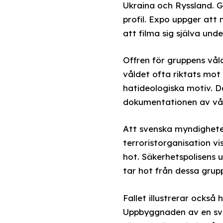
Ukraina och Ryssland. G
profil. Expo uppger at
att filma sig själva und
Offren för gruppens våld
våldet ofta riktats mot
hatideologiska motiv. 
dokumentationen av våld
Att svenska myndigheter
terroristorganisation 
hot. Säkerhetspolisens 
tar hot från dessa grupp
Fallet illustrerar också 
Uppbyggnaden av en sven