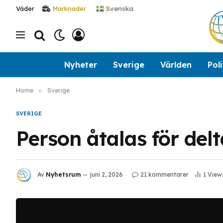
Svenska
Väder
Marknader
Nyheter
Sverige
Världen
Poli
Home
»
Sverige
SVERIGE
Person åtalas för del
Av
Nyhetsrum
juni 2, 2026
21 kommentarer
1
View