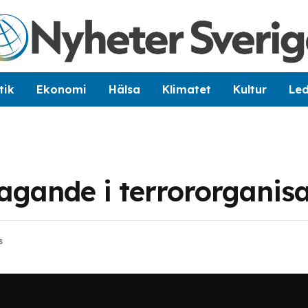
tik
Ekonomi
Hälsa
Klimatet
Kultur
Le
tagande i terrororganis
s