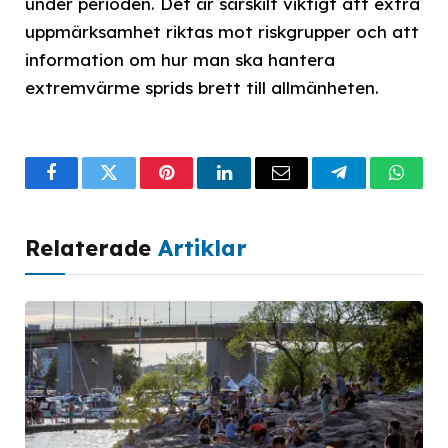
under perioden. Det är särskilt viktigt att extra
uppmärksamhet riktas mot riskgrupper och att
information om hur man ska hantera
extremvärme sprids brett till allmänheten.
Facebook
Twitter
Pinterest
LinkedIn
Email
Telegram
What
Relaterade
Artiklar