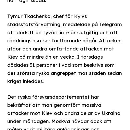
har tagit skada.
Tymur Tkachenko, chef för Kyivs
stadsstatsförvaltning, meddelade på Telegram
att dödsiffran tyvärr inte är slutgiltig och att
räddningsinsatser fortfarande pågår. Attacken
utgör den andra omfattande attacken mot
Kiev på mindre än en vecka. I torsdags
dödades 31 personer i vad som beskrivs som
det största ryska angreppet mot staden sedan
kriget inleddes.
Det ryska försvarsdepartementet har
bekräftat att man genomfört massiva
attacker mot Kiev och andra delar av Ukraina
under måndagen. Moskva hävdar dock att
målen varit militära anläggningar och