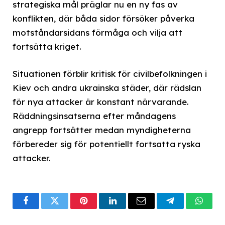
strategiska mål präglar nu en ny fas av
konflikten, där båda sidor försöker påverka
motståndarsidans förmåga och vilja att
fortsätta kriget.
Situationen förblir kritisk för civilbefolkningen i
Kiev och andra ukrainska städer, där rädslan
för nya attacker är konstant närvarande.
Räddningsinsatserna efter måndagens
angrepp fortsätter medan myndigheterna
förbereder sig för potentiellt fortsatta ryska
attacker.
Facebook
Twitter
Pinterest
LinkedIn
Email
Telegram
What