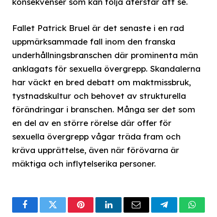
konsekvenser som kan följa återstår att se.
Fallet Patrick Bruel är det senaste i en rad
uppmärksammade fall inom den franska
underhållningsbranschen där prominenta män
anklagats för sexuella övergrepp. Skandalerna
har väckt en bred debatt om maktmissbruk,
tystnadskultur och behovet av strukturella
förändringar i branschen. Många ser det som
en del av en större rörelse där offer för
sexuella övergrepp vågar träda fram och
kräva upprättelse, även när förövarna är
mäktiga och inflytelserika personer.
Facebook
Twitter
Pinterest
LinkedIn
Email
Telegram
What