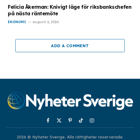
Felicia Åkerman: Knivigt läge för riksbankschefen
på nästa räntemöte
EKONOMI
augusti 6, 2026
ADD A COMMENT
Facebook
X
Pinterest
TikTok
Instagram
(Twitter)
2026 © Nyheter Sverige. Alla rättigheter reserverade.