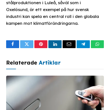
stålproduktionen i Luleå, såväl som i
Oxelösund, är ett exempel på hur svensk
industri kan spela en central roll i den globala
kampen mot klimatförändringarna.
Facebook
Twitter
Pinterest
LinkedIn
Email
Telegram
What
Relaterade
Artiklar