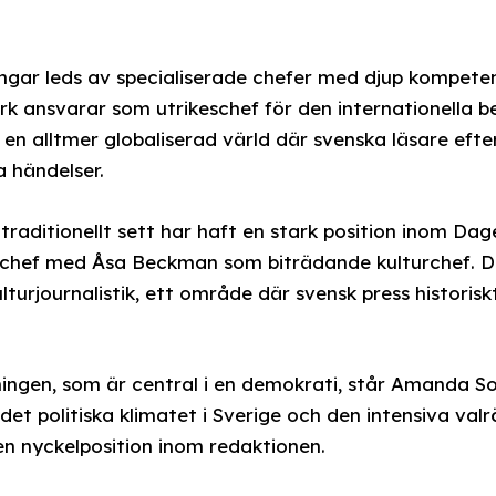
ingar leds av specialiserade chefer med djup kompete
k ansvarar som utrikeschef för den internationella 
 i en alltmer globaliserad värld där svenska läsare eft
a händelser.
traditionellt sett har haft en stark position inom Dag
chef med Åsa Beckman som biträdande kulturchef. De
lturjournalistik, ett område där svensk press historisk
ningen, som är central i en demokrati, står Amanda Sok
et politiska klimatet i Sverige och den intensiva val
 en nyckelposition inom redaktionen.