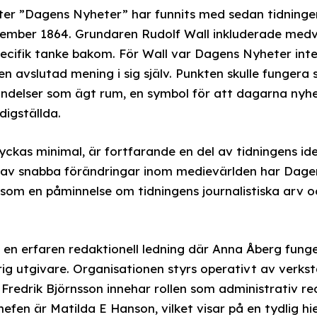
ter ”Dagens Nyheter” har funnits med sedan tidninge
cember 1864. Grundaren Rudolf Wall inkluderade med
ecifik tanke bakom. För Wall var Dagens Nyheter int
en avslutad mening i sig själv. Punkten skulle fungera
ndelser som ägt rum, en symbol för att dagarna nyhe
igställda.
yckas minimal, är fortfarande en del av tidningens id
d av snabba förändringar inom medievärlden har Dage
 som en påminnelse om tidningens journalistiska arv
 en erfaren redaktionell ledning där Anna Åberg fung
rig utgivare. Organisationen styrs operativt av verkst
Fredrik Björnsson innehar rollen som administrativ r
fen är Matilda E Hanson, vilket visar på en tydlig hi