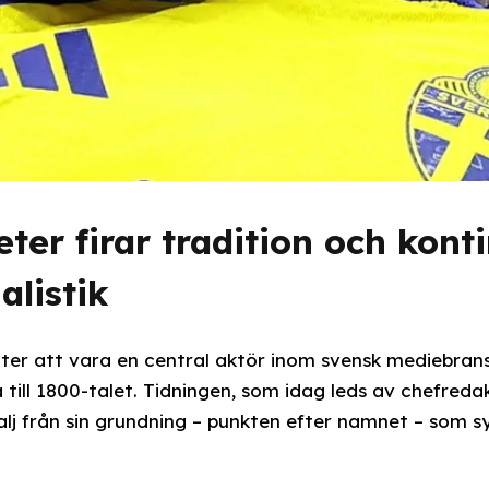
er firar tradition och konti
alistik
er att vara en central aktör inom svensk mediebrans
a till 1800-talet. Tidningen, som idag leds av chefred
alj från sin grundning – punkten efter namnet – som s