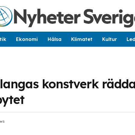
tik
Ekonomi
Hälsa
Klimatet
Kultur
Le
langas konstverk rädd
bytet
ews