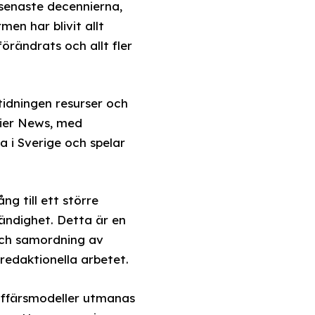
senaste decennierna,
men har blivit allt
örändrats och allt fler
tidningen resurser och
nier News, med
 i Sverige och spelar
g till ett större
tändighet. Detta är en
 och samordning av
redaktionella arbetet.
affärsmodeller utmanas