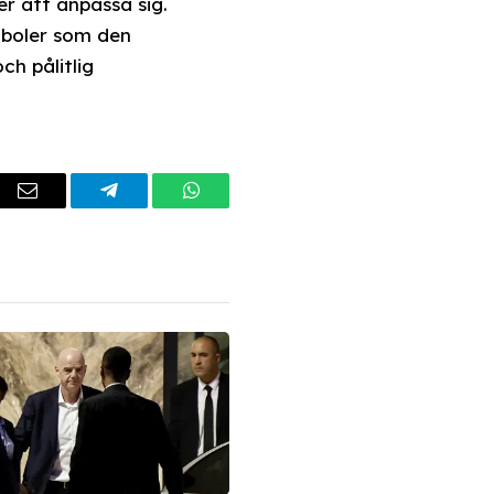
r att anpassa sig.
mboler som den
ch pålitlig
dIn
Email
Telegram
WhatsApp