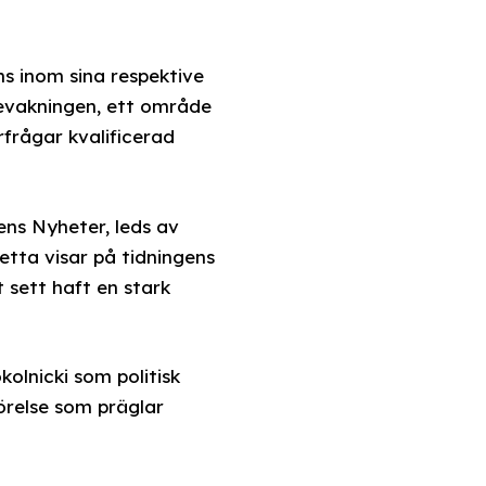
ns inom sina respektive
bevakningen, ett område
erfrågar kvalificerad
ens Nyheter, leds av
tta visar på tidningens
t sett haft en stark
olnicki som politisk
rörelse som präglar