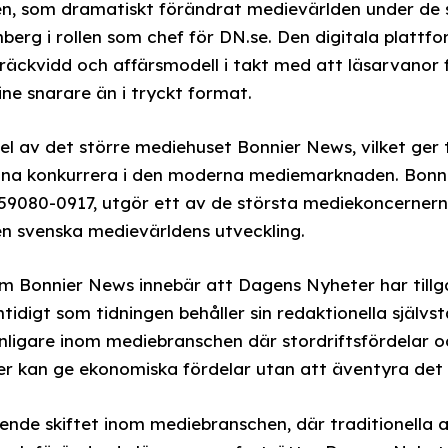
gen, som dramatiskt förändrat medievärlden under de 
erg i rollen som chef för DN.se. Den digitala plattfor
 räckvidd och affärsmodell i takt med att läsarvanor f
ne snarare än i tryckt format.
l av det större mediehuset Bonnier News, vilket ger 
kunna konkurrera i den moderna mediemarknaden. Bon
9080-0917, utgör ett av de största mediekoncernerna
en svenska medievärldens utveckling.
Bonnier News innebär att Dagens Nyheter har tillgån
tidigt som tidningen behåller sin redaktionella självs
vanligare inom mediebranschen där stordriftsfördelar
er kan ge ekonomiska fördelar utan att äventyra det 
ende skiftet inom mediebranschen, där traditionella 