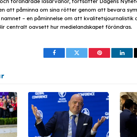
 och förändrade läsarvanor, fortsätter Dagens Nyhete
ngen att påminna om sina rötter genom att bevara sy
 namnet – en påminnelse om att kvalitetsjournalistik o
lir centralt oavsett hur medielandskapet förändras.
Facebook
Twitter
Pinterest
Linke
ar