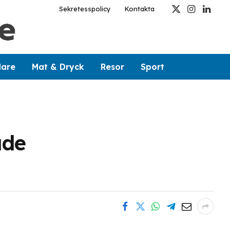
Sekretesspolicy
Kontakta
X
Instagram
Linked
(Twitter)
dare
Mat & Dryck
Resor
Sport
ade