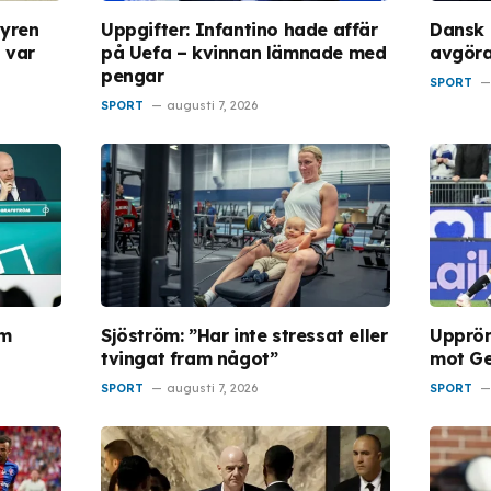
syren
Uppgifter: Infantino hade affär
Dansk 
g var
på Uefa – kvinnan lämnade med
avgöra
pengar
SPORT
SPORT
augusti 7, 2026
öm
Sjöström: ”Har inte stressat eller
Upprörd
tvingat fram något”
mot G
SPORT
augusti 7, 2026
SPORT