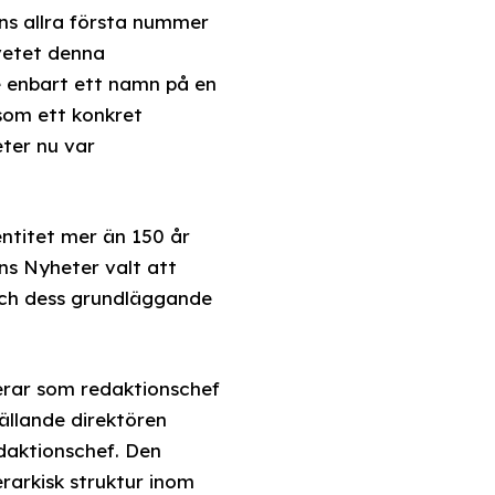
ns allra första nummer
vetet denna
e enbart ett namn på en
 som ett konkret
ter nu var
entitet mer än 150 år
ns Nyheter valt att
 och dess grundläggande
erar som redaktionschef
ällande direktören
edaktionschef. Den
erarkisk struktur inom