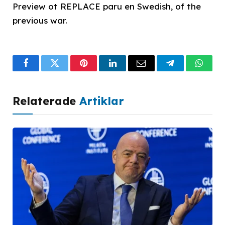
Preview ot REPLACE paru en Swedish, of the
previous war.
Facebook
Twitter
Pinterest
LinkedIn
Email
Telegram
What
Relaterade
Artiklar