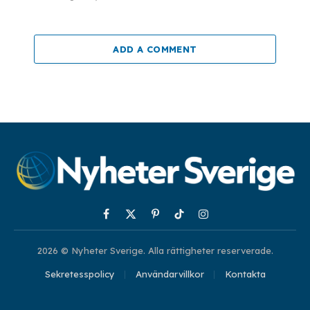
ADD A COMMENT
Facebook
X
Pinterest
TikTok
Instagram
(Twitter)
2026 © Nyheter Sverige. Alla rättigheter reserverade.
Sekretesspolicy
Användarvillkor
Kontakta