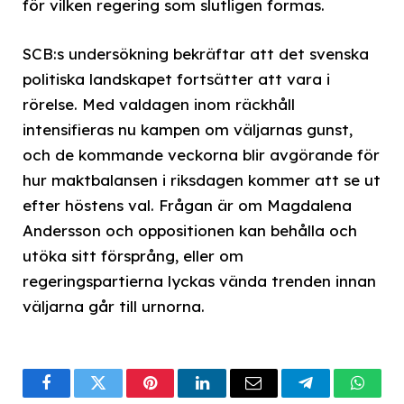
för vilken regering som slutligen formas.
SCB:s undersökning bekräftar att det svenska
politiska landskapet fortsätter att vara i
rörelse. Med valdagen inom räckhåll
intensifieras nu kampen om väljarnas gunst,
och de kommande veckorna blir avgörande för
hur maktbalansen i riksdagen kommer att se ut
efter höstens val. Frågan är om Magdalena
Andersson och oppositionen kan behålla och
utöka sitt försprång, eller om
regeringspartierna lyckas vända trenden innan
väljarna går till urnorna.
Facebook
Twitter
Pinterest
LinkedIn
Email
Telegram
What