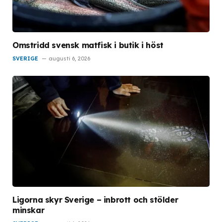
Omstridd svensk matfisk i butik i höst
SVERIGE
augusti 6, 2026
Ligorna skyr Sverige – inbrott och stölder
minskar