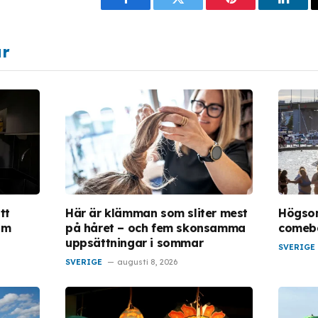
Facebook
Twitter
Pinterest
Linke
ar
tt
Här är klämman som sliter mest
Högso
om
på håret – och fem skonsamma
comeba
uppsättningar i sommar
SVERIGE
SVERIGE
augusti 8, 2026