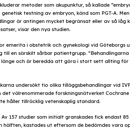
inkluderar metoder som akupunktur, så kallade ”embryo
 genetisk testning av embryon, känd som PGT-A. Men
lingar är antingen mycket begränsat eller av så låg kv
satser, visar den nya studien.
or emerita i obstetrik och gynekologi vid Göteborgs u
 till en särskilt sårbar patientgrupp. ”Behandlingarna 
länge och är beredda att göra i stort sett allting för 
skarna undersökt tio olika tilläggsbehandlingar vid IV
n det välrenommerade forskningsnätverket Cochrane f
te håller tillräcklig vetenskaplig standard.
 Av 157 studier som initialt granskades fick endast 85 
n hälften, kastades ut eftersom de bedömdes vara opå