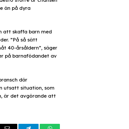
re än på dyra
n att skaffa barn med
der. ”På så sätt
måt 40-årsåldern”, säger
uter på barnafödandet av
 bransch där
n utsatt situation, som
rn, är det avgörande att