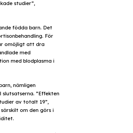
jkade studier”,
vande födda barn. Det
rtisonbehandling. För
r omöjligt att dra
ehandlade med
ktion med blodplasma i
barn, nämligen
l slutsatserna. ”Effekten
tudier av totalt 19”,
särskilt om den görs i
ditet.