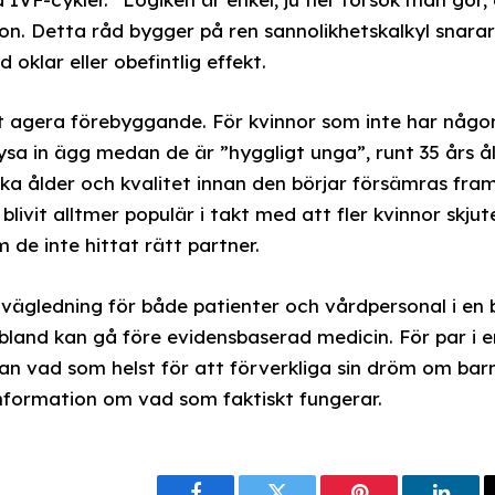
 hon. Detta råd bygger på ren sannolikhetskalkyl snara
oklar eller obefintlig effekt.
t agera förebyggande. För kvinnor som inte har någo
ysa in ägg medan de är ”hyggligt unga”, runt 35 års ål
ka ålder och kvalitet innan den börjar försämras fra
blivit alltmer populär i takt med att fler kvinnor skj
m de inte hittat rätt partner.
 vägledning för både patienter och vårdpersonal i en
ibland kan gå före evidensbaserad medicin. För par i e
stan vad som helst för att förverkliga sin dröm om ba
v information om vad som faktiskt fungerar.