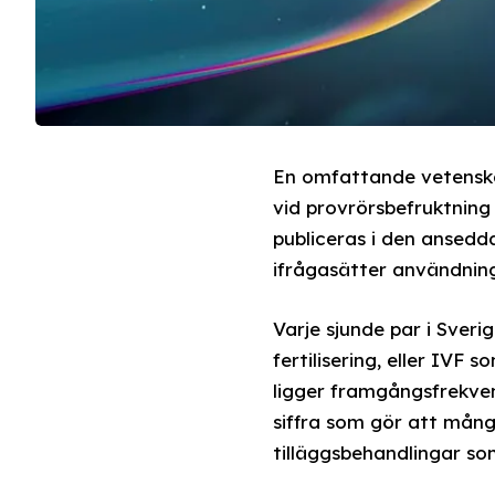
En omfattande vetenskap
vid provrörsbefruktning
publiceras i den ansedd
ifrågasätter användning
Varje sjunde par i Sveri
fertilisering, eller IVF 
ligger framgångsfrekven
siffra som gör att många
tilläggsbehandlingar so