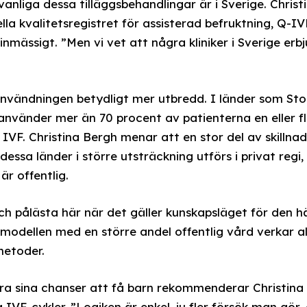
vanliga dessa tilläggsbehandlingar är i Sverige. Christ
lla kvalitetsregistret för assisterad befruktning, Q-I
inmässigt. ”Men vi vet att några kliniker i Sverige erb
 användningen betydligt mer utbredd. I länder som Sto
använder mer än 70 procent av patienterna en eller f
 IVF. Christina Bergh menar att en stor del av skillna
 dessa länder i större utsträckning utförs i privat reg
är offentlig.
och pålästa här när det gäller kunskapsläget för den 
modellen med en större andel offentlig vård verkar a
metoder.
ra sina chanser att få barn rekommenderar Christina B
 IVF-cykler. ”Logiken är enkel, ju fler försök man gör