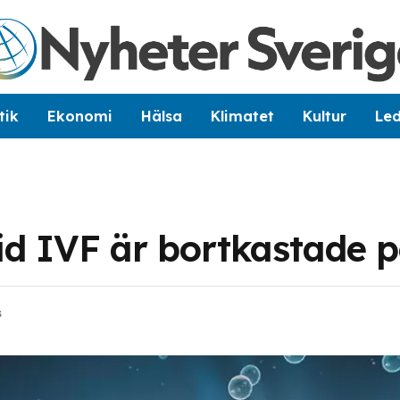
tik
Ekonomi
Hälsa
Klimatet
Kultur
Le
vid IVF är bortkastade 
s