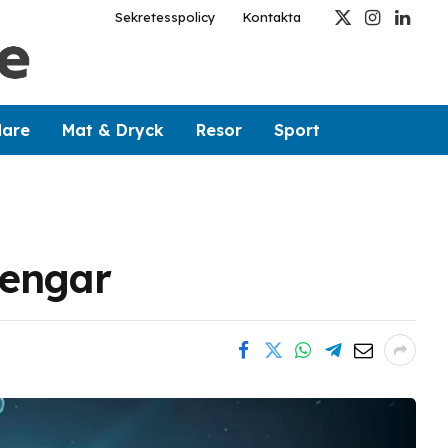
Sekretesspolicy
Kontakta
X
Instagram
Linked
(Twitter)
dare
Mat & Dryck
Resor
Sport
pengar