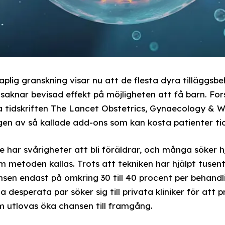
lig granskning visar nu att de flesta dyra tilläggsb
 saknar bevisad effekt på möjligheten att få barn. Fo
a tidskriften The Lancet Obstetrics, Gynaecology & 
en av så kallade add-ons som kan kosta patienter tio
ge har svårigheter att bli föräldrar, och många söker h
som metoden kallas. Trots att tekniken har hjälpt tusent
sen endast på omkring 30 till 40 procent per behandli
 desperata par söker sig till privata kliniker för att 
m utlovas öka chansen till framgång.