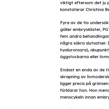
viktigt eftersom det ju 
konstaterar Christina B
Fyra av de tio undersök
gäller embryoklister, P
fem andra behandlingar 
några säkra slutsatser.
hyaluronsyra), akupunkt
äggstockarna eller livm
Endast en enda av de ti
skrapning av livmodersle
ligger precis på gränsen
förklarar hon. Hon menar
menscykeln innan embryo