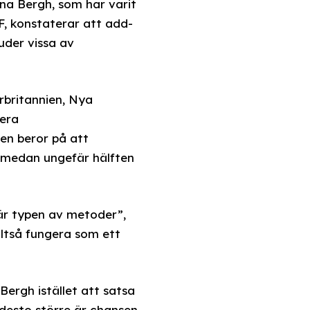
ina Bergh, som har varit
VF, konstaterar att add-
juder vissa av
rbritannien, Nya
lera
den beror på att
i, medan ungefär hälften
här typen av metoder”,
lltså fungera som ett
ergh istället att satsa
, desto större är chansen