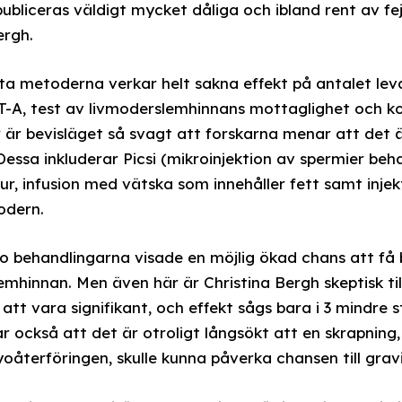
publiceras väldigt mycket dåliga och ibland rent av fe
ergh.
ta metoderna verkar helt sakna effekt på antalet le
GT-A, test av livmoderslemhinnans mottaglighet och ko
är bevisläget så svagt att forskarna menar att det ä
 Dessa inkluderar Picsi (mikroinjektion av spermier b
ur, infusion med vätska som innehåller fett samt inje
odern.
o behandlingarna visade en möjlig ökad chans att få 
mhinnan. Men även här är Christina Bergh skeptisk til
 att vara signifikant, och effekt sågs bara i 3 mindre s
 också att det är otroligt långsökt att en skrapning, 
återföringen, skulle kunna påverka chansen till gravi