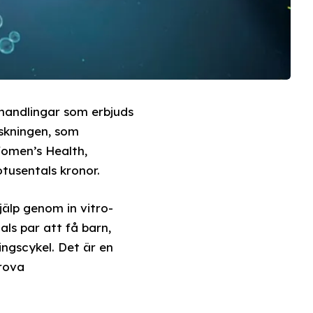
ehandlingar som erbjuds
rskningen, som
Women’s Health,
tusentals kronor.
jälp genom in vitro-
als par att få barn,
ngscykel. Det är en
prova