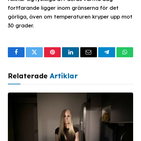
fortfarande ligger inom gränserna för det
görliga, även om temperaturen kryper upp mot
30 grader.
Facebook
Twitter
Pinterest
LinkedIn
Email
Telegram
What
Relaterade
Artiklar