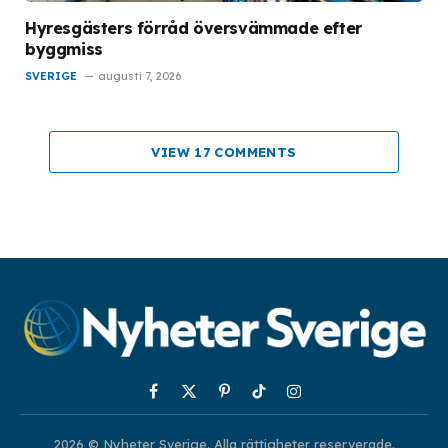
Hyresgästers förråd översvämmade efter
byggmiss
SVERIGE
augusti 7, 2026
VIEW 17 COMMENTS
Facebook
X
Pinterest
TikTok
Instagram
(Twitter)
2026 © Nyheter Sverige. Alla rättigheter reserverade.