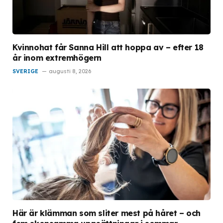
Kvinnohat får Sanna Hill att hoppa av – efter 18
år inom extremhögern
SVERIGE
augusti 8, 2026
Här är klämman som sliter mest på håret – och