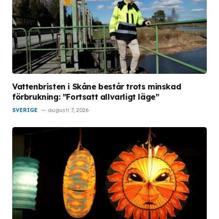
Vattenbristen i Skåne består trots minskad
förbrukning: ”Fortsatt allvarligt läge”
SVERIGE
augusti 7, 2026