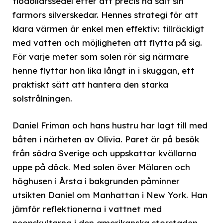
tiodollarssedel efter att precis ha sålt sin
farmors silverskedar. Hennes strategi för att
klara värmen är enkel men effektiv: tillräckligt
med vatten och möjligheten att flytta på sig.
För varje meter som solen rör sig närmare
henne flyttar hon lika långt in i skuggan, ett
praktiskt sätt att hantera den starka
solstrålningen.
Daniel Friman och hans hustru har lagt till med
båten i närheten av Olivia. Paret är på besök
från södra Sverige och uppskattar kvällarna
uppe på däck. Med solen över Mälaren och
höghusen i Årsta i bakgrunden påminner
utsikten Daniel om Manhattan i New York. Han
jämför reflektionerna i vattnet med
neonskyltarna i den amerikanska storstaden.