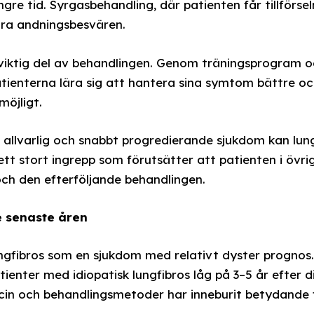
gre tid. Syrgasbehandling, där patienten får tillförse
dra andningsbesvären.
 viktig del av behandlingen. Genom träningsprogram och
tienterna lära sig att hantera sina symtom bättre och 
möjligt.
allvarlig och snabbt progredierande sjukdom kan lung
ett stort ingrepp som förutsätter att patienten i övrig
h den efterföljande behandlingen.
e senaste åren
ngfibros som en sjukdom med relativt dyster prognos
tienter med idiopatisk lungfibros låg på 3–5 år efter 
cin och behandlingsmetoder har inneburit betydande f