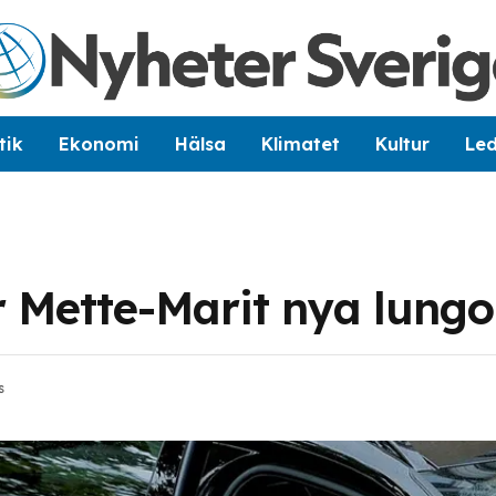
tik
Ekonomi
Hälsa
Klimatet
Kultur
Le
r Mette-Marit nya lungo
s