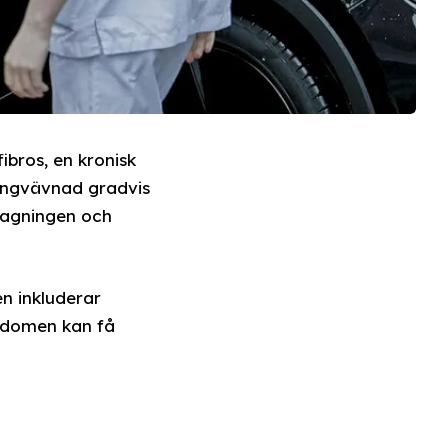
ibros, en kronisk
lungvävnad gradvis
ptagningen och
n inkluderar
ukdomen kan få