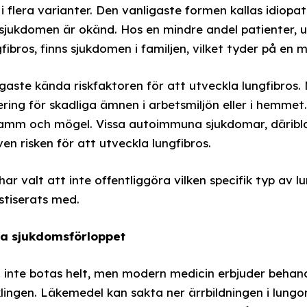
flera varianter. Den vanligaste formen kallas idiopatis
l sjukdomen är okänd. Hos en mindre andel patienter, 
ibros, finns sjukdomen i familjen, vilket tyder på en m
gaste kända riskfaktoren för att utveckla lungfibros
ring för skadliga ämnen i arbetsmiljön eller i hemme
amm och mögel. Vissa autoimmuna sjukdomar, däribla
en risken för att utveckla lungfibros.
r valt att inte offentliggöra vilken specifik typ av l
stiserats med.
a sjukdomsförloppet
t inte botas helt, men modern medicin erbjuder behan
ingen. Läkemedel kan sakta ner ärrbildningen i lung