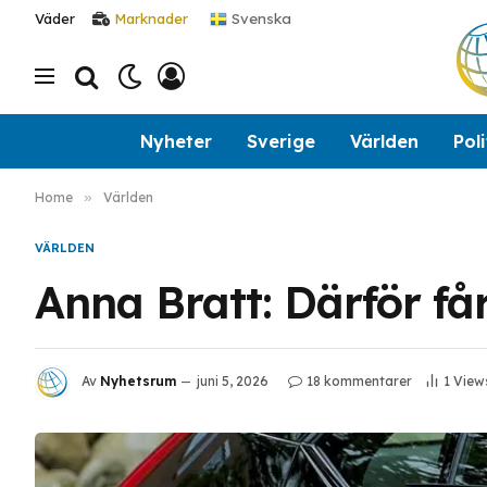
Svenska
Väder
Marknader
Nyheter
Sverige
Världen
Poli
Home
»
Världen
VÄRLDEN
Anna Bratt: Därför få
Av
Nyhetsrum
juni 5, 2026
18 kommentarer
1
View