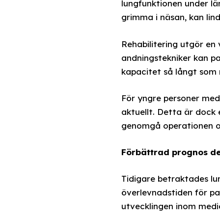
lungfunktionen under län
grimma i näsan, kan lin
Rehabilitering utgör en
andningstekniker kan pa
kapacitet så långt som 
För yngre personer med 
aktuellt. Detta är dock 
genomgå operationen oc
Förbättrad prognos d
Tidigare betraktades lu
överlevnadstiden för pa
utvecklingen inom medi