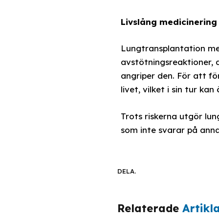
Livslång medicinering 
Lungtransplantation med
avstötningsreaktioner,
angriper den. För att 
livet, vilket i sin tur k
Trots riskerna utgör lu
som inte svarar på anna
DELA.
Relaterade
Artikl