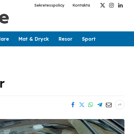
Sekretesspolicy
Kontakta
X
Instagram
Linked
(Twitter)
dare
Mat & Dryck
Resor
Sport
r