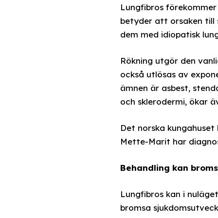
Lungfibros förekommer i 
betyder att orsaken til
dem med idiopatisk lungf
Rökning utgör den vanli
också utlösas av expone
ämnen är asbest, stend
och sklerodermi, ökar äv
Det norska kungahuset ha
Mette-Marit har diagno
Behandling kan broms
Lungfibros kan i nuläge
bromsa sjukdomsutveckl