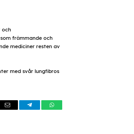
r och
an som främmande och
nde mediciner resten av
nter med svår lungfibros
dIn
Email
Telegram
WhatsApp