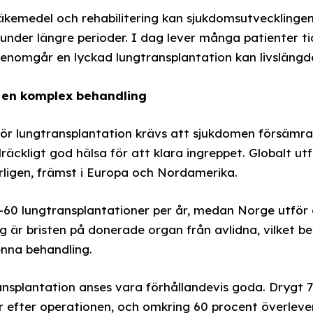
äkemedel och rehabilitering kan sjukdomsutvecklinge
nder längre perioder. I dag lever många patienter tio
nomgår en lyckad lungtransplantation kan livslängde
 en komplex behandling
för lungtransplantation krävs att sjukdomen försämra
illräckligt god hälsa för att klara ingreppet. Globalt ut
rligen, främst i Europa och Nordamerika.
–60 lungtransplantationer per år, medan Norge utför 
ng är bristen på donerade organ från avlidna, vilket b
enna behandling.
ansplantation anses vara förhållandevis goda. Drygt 
 efter operationen, och omkring 60 procent överlever t