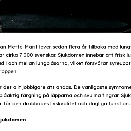
n Mette-Marit lever sedan flera år tillbaka med lungf
 cirka 7 000 svenskar. Sjukdomen innebär att frisk 
ad i och mellan lungblåsorna, vilket försvårar syreup
kroppen.
r det allt jobbigare att andas. De vanligaste symtome
blåaktig färgning på läpparna och svullna fingrar. Sj
för den drabbades livskvalitet och dagliga funktion.
 sjukdomen