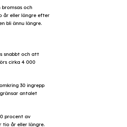
n bromsas och
 år eller längre efter
n bli ännu längre.
s snabbt och att
förs cirka 4 000
omkring 30 ingrepp
egränsar antalet
70 procent av
io år eller längre.