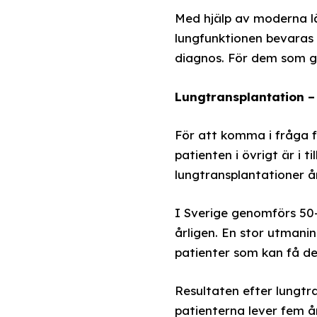
Med hjälp av moderna l
lungfunktionen bevaras u
diagnos. För dem som ge
Lungtransplantation –
För att komma i fråga 
patienten i övrigt är i t
lungtransplantationer å
I Sverige genomförs 50
årligen. En stor utmani
patienter som kan få d
Resultaten efter lungtr
patienterna lever fem år