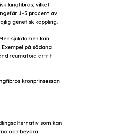
k lungfibros, vilket
ungefär 1–5 procent av
öjlig genetisk koppling.
. Men sjukdomen kan
t. Exempel på sådana
nd reumatoid artrit
ungfibros kronprinsessan
dlingsalternativ som kan
orna och bevara