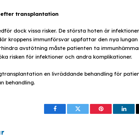
efter transplantation
för dock vissa risker. De största hoten är infektione
 där kroppens immunförsvar uppfattar den nya lung
förhindra avstötning måste patienten ta immunhämma
an öka risken för infektioner och andra komplikationer.
ngtransplantation en livräddande behandling för patie
n behandling.
Facebook
Twitter
Pinterest
Linke
ar