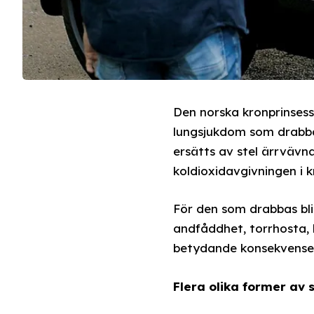
Den norska kronprinsessa
lungsjukdom som drabbar
ersätts av stel ärrvävn
koldioxidavgivningen i 
För den som drabbas bli
andfåddhet, torrhosta, 
betydande konsekvenser 
Flera olika former av