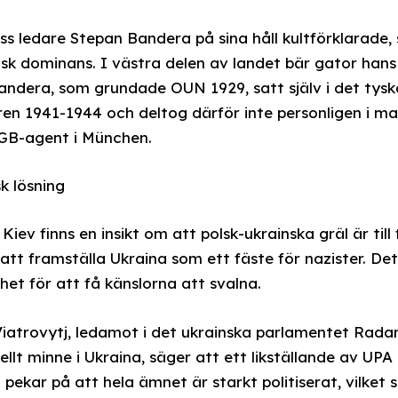
ss ledare Stepan Bandera på sina håll kultförklarade
sk dominans. I västra delen av landet bär gator han
andera, som grundade OUN 1929, satt själv i det tysk
en 1941-1944 och deltog därför inte personligen i m
GB-agent i München.
k lösning
iev finns en insikt om att polsk-ukrainska gräl är till
tt framställa Ukraina som ett fäste för nazister. D
het för att få känslorna att svalna.
iatrovytj, ledamot i det ukrainska parlamentet Radan
nellt minne i Ukraina, säger att ett likställande av U
pekar på att hela ämnet är starkt politiserat, vilket 