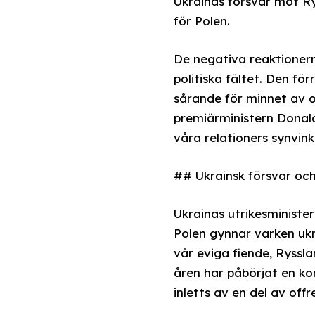
Ukrainas försvar mot Ry
för Polen.
De negativa reaktionern
politiska fältet. Den f
sårande för minnet av of
premiärministern Donald
våra relationers synvink
## Ukrainsk försvar och
Ukrainas utrikesministe
Polen gynnar varken ukrai
vår eviga fiende, Ryssl
åren har påbörjat en ko
inletts av en del av of