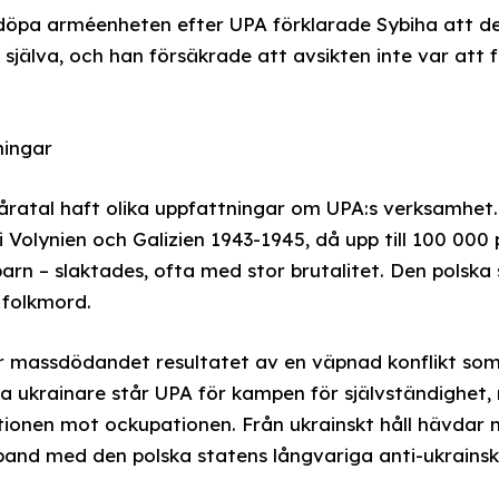
döpa arméenheten efter UPA förklarade Sybiha att de
 själva, och han försäkrade att avsikten inte var att
ningar
 åratal haft olika uppfattningar om UPA:s verksamhet.
i Volynien och Galizien 1943-1945, då upp till 100 000 p
arn – slaktades, ofta med stor brutalitet. Den polska 
 folkmord.
ar massdödandet resultatet av en väpnad konflikt som
ga ukrainare står UPA för kampen för självständighet
tionen mot ockupationen. Från ukrainskt håll hävdar
nd med den polska statens långvariga anti-ukrainska