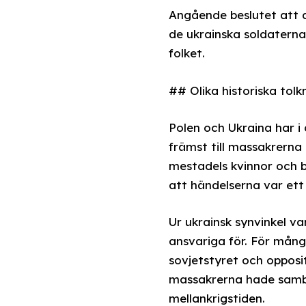
Angående beslutet att 
de ukrainska soldaterna
folket.
## Olika historiska tolk
Polen och Ukraina har i
främst till massakrerna 
mestadels kvinnor och b
att händelserna var ett
Ur ukrainsk synvinkel v
ansvariga för. För mån
sovjetstyret och opposi
massakrerna hade samba
mellankrigstiden.