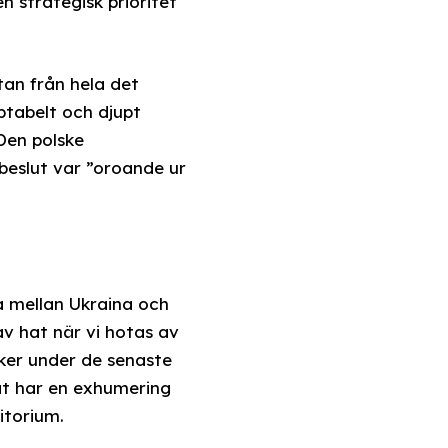
 strategisk prioritet
tan från hela det
ptabelt och djupt
 Den polske
beslut var ”oroande ur
na mellan Ukraina och
 av hat när vi hotas av
iker under de senaste
nat har en exhumering
itorium.