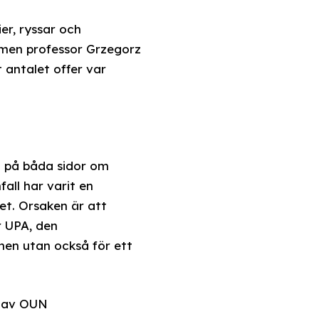
er, ryssar och
, men professor Grzegorz
 antalet offer var
t på båda sidor om
all har varit en
et. Orsaken är att
r UPA, den
onen utan också för ett
n av OUN