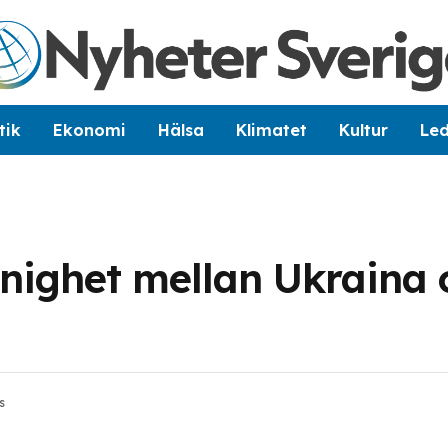
tik
Ekonomi
Hälsa
Klimatet
Kultur
Le
enighet mellan Ukraina 
n
s