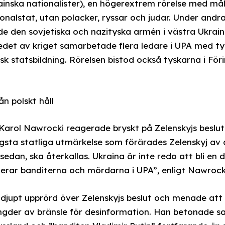
ainska nationalister), en högerextrem rörelse med må
ionalstat, utan polacker, ryssar och judar. Under andr
 den sovjetiska och nazityska armén i västra Ukraina
skedet av kriget samarbetade flera ledare i UPA med t
sk statsbildning. Rörelsen bistod också tyskarna i För
n polskt håll
Karol Nawrocki reagerade bryskt på Zelenskyjs beslut
ögsta statliga utmärkelse som förärades Zelenskyj av
sedan, ska återkallas. Ukraina är inte redo att bli en 
fierar banditerna och mördarna i UPA”, enligt Nawrock
djupt upprörd över Zelenskyjs beslut och menade att
der av bränsle för desinformation. Han betonade samt