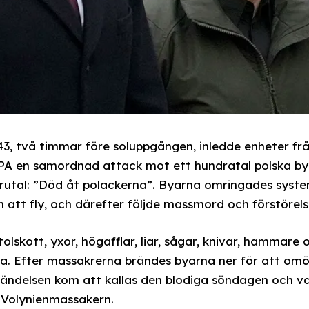
1943, två timmar före soluppgången, inledde enheter fr
PA en samordnad attack mot ett hundratal polska bya
brutal: ”Död åt polackerna”. Byarna omringades syste
n att fly, och därefter följde massmord och förstörels
olskott, yxor, högafflar, liar, sågar, knivar, hammar
ila. Efter massakrerna brändes byarna ner för att omö
Händelsen kom att kallas den blodiga söndagen och v
 Volynienmassakern.