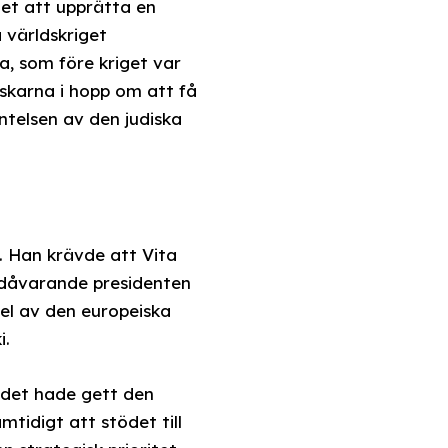
let att upprätta en
a världskriget
, som före kriget var
yskarna i hopp om att få
intelsen av den judiska
. Han krävde att Vita
 dåvarande presidenten
del av den europeiska
i.
 det hade gett den
idigt att stödet till