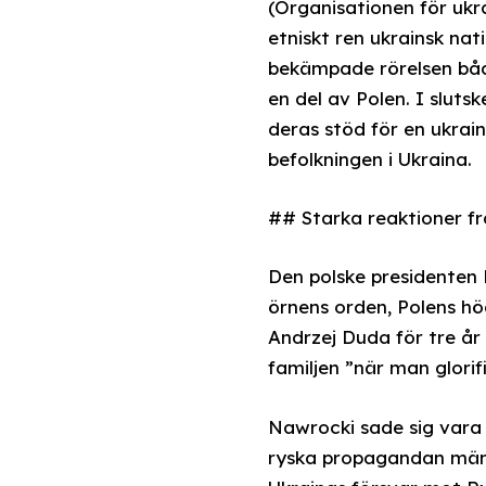
(Organisationen för ukr
etniskt ren ukrainsk nat
bekämpade rörelsen både
en del av Polen. I slut
deras stöd för en ukrain
befolkningen i Ukraina.
## Starka reaktioner frå
Den polske presidenten 
örnens orden, Polens h
Andrzej Duda för tre år 
familjen ”när man glori
Nawrocki sade sig vara 
ryska propagandan mäng