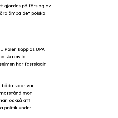
t gjordes på förslag av
 förolämpa det polska
 I Polen kopplas UPA
olska civila –
sejmen har fastslagit
 båda sidor var
, motstånd mot
 man också att
 politik under