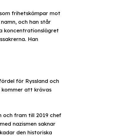
, som frihetskämpar mot
s namn, och han står
a koncentrationslägret
assakrerna. Han
 fördel för Ryssland och
et kommer att krävas
 och fram till 2019 chef
PA med nazismen saknar
skadar den historiska