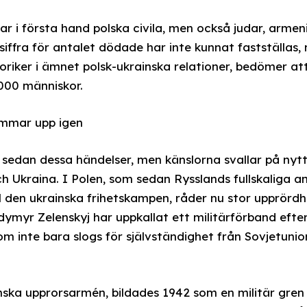
r i första hand polska civila, men också judar, armeni
siffra för antalet dödade har inte kunnat fastställas
oriker i ämnet polsk-ukrainska relationer, bedömer att
000 människor.
lammar upp igen
 sedan dessa händelser, men känslorna svallar på nyt
 Ukraina. I Polen, som sedan Rysslands fullskaliga anf
l den ukrainska frihetskampen, råder nu stor upprördh
dymyr Zelenskyj har uppkallat ett militärförband efte
som inte bara slogs för självständighet från Sovjetuni
nska upprorsarmén, bildades 1942 som en militär gre