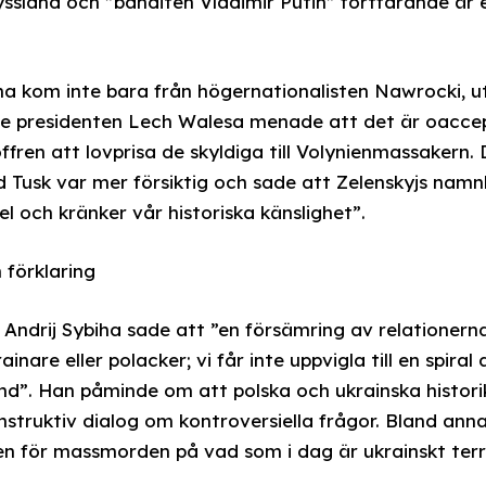
ssland och ”banditen Vladimir Putin” fortfarande är en
a kom inte bara från högernationalisten Nawrocki, u
örre presidenten Lech Walesa menade att det är oacce
fren att lovprisa de skyldiga till Volynienmassakern.
 Tusk var mer försiktig och sade att Zelenskyjs namn
el och kränker vår historiska känslighet”.
 förklaring
r Andrij Sybiha sade att ”en försämring av relationer
nare eller polacker; vi får inte uppvigla till en spiral
and”. Han påminde om att polska och ukrainska histor
nstruktiv dialog om kontroversiella frågor. Bland an
fren för massmorden på vad som i dag är ukrainskt terr