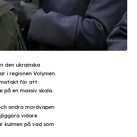
ån den ukrainska
r i regionen Volynien.
matiskt för att
e på en massiv skala.
e och andra mordvapen
jliggöra vidare
ar kulmen på vad som