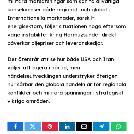
militära motsatsningar som kan få allvarliga
konsekvenser både regionalt och globalt.
Internationella marknader, särskilt
energisektorn, följer situationen noga eftersom
varje instabilitet kring Hormuzsundet direkt
påverkar oljepriser och leveranskedjor.
Det återstår att se hur både USA och Iran
väljer att agera i närtid, men
händelseutvecklingen understryker återigen
hur sårbar den globala handeln är för regionala
konflikter och militära spänningar i strategiskt
viktiga områden.
Facebook
Twitter
Pinterest
LinkedIn
Email
Telegram
What