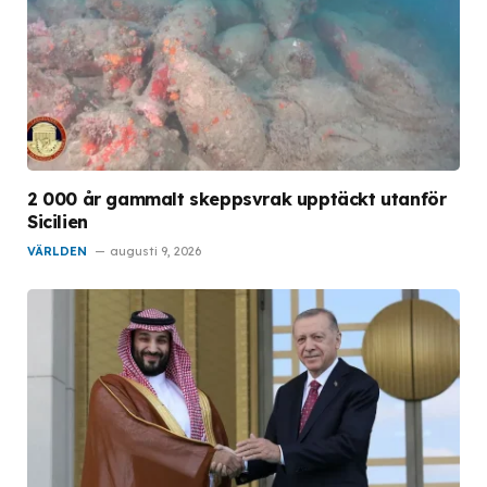
2 000 år gammalt skeppsvrak upptäckt utanför
Sicilien
VÄRLDEN
augusti 9, 2026