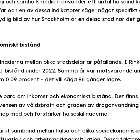
i och samhällsmedicin använder ett antal hälsoindika
ar och en av dessa indikatorer säger något specifikt
dlig bild av hur Stockholm är en delad stad när det g
nomiskt bistånd
lnaderna mellan olika stadsdelar är påfallande. I Ri
t bistånd under 2022. Samma år var motsvarande and
 0,09 procent – det vill säga 86 gånger lägre.
te bara om inkomst och ekonomiskt bistånd. Det finns 
kvensen av våldsbrott och graden av droganvändning 
hop med och förstärker hälsoskillnaderna.
tarkt samband mellan hälsa och olika socioekonomisk
situation och arbetsmarknadssituation. Dessa faktor