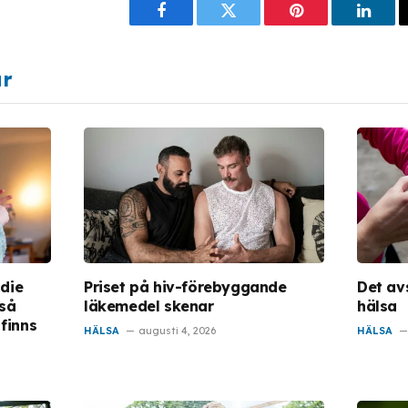
Facebook
Twitter
Pinterest
Linke
ar
die
Priset på hiv-förebyggande
Det av
 så
läkemedel skenar
hälsa
 finns
HÄLSA
augusti 4, 2026
HÄLSA