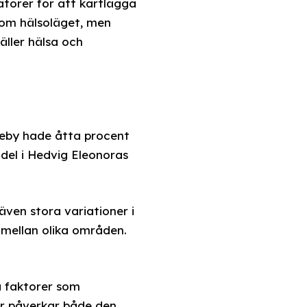
torer för att kartlägga
 om hälsoläget, men
äller hälsa och
nkeby hade åtta procent
el i Hedvig Eleonoras
även stora variationer i
mellan olika områden.
a faktorer som
er påverkar både den