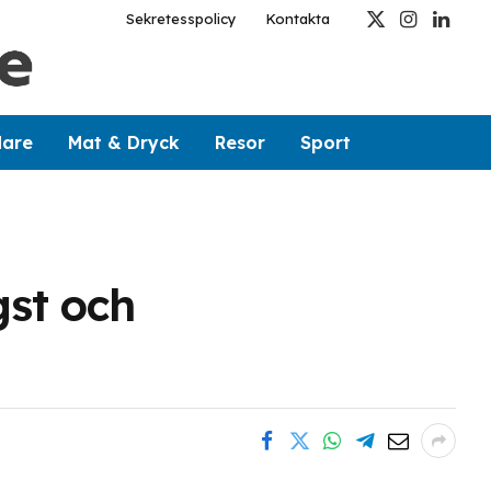
Sekretesspolicy
Kontakta
X
Instagram
Linked
(Twitter)
dare
Mat & Dryck
Resor
Sport
gst och