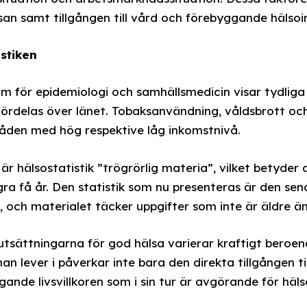
san samt tillgången till vård och förebyggande hälsoi
istiken
m för epidemiologi och samhällsmedicin visar tydliga
fördelas över länet. Tobaksanvändning, våldsbrott och 
åden med hög respektive låg inkomstnivå.
är hälsostatistik ”trögrörlig materia”, vilket betyder 
ra få år. Den statistik som nu presenteras är den sena
 och materialet täcker uppgifter som inte är äldre än 
rutsättningarna för god hälsa varierar kraftigt beroe
n lever i påverkar inte bara den direkta tillgången ti
ande livsvillkoren som i sin tur är avgörande för häls