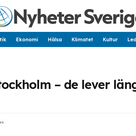
tik
Ekonomi
Hälsa
Klimatet
Kultur
Le
Stockholm – de lever län
ws