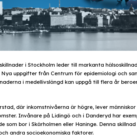
illnader i Stockholm leder till markanta hälsoskillnad
. Nya uppgifter från Centrum för epidemiologi och sa
llnaderna i medellivslängd kan uppgå till flera år ber
rstad, där inkomstnivåerna är högre, lever människor 
mster. Invånare på Lidingö och i Danderyd har exemp
e som bor i Skärholmen eller Haninge. Denna skillnad ä
 och andra socioekonomiska faktorer.