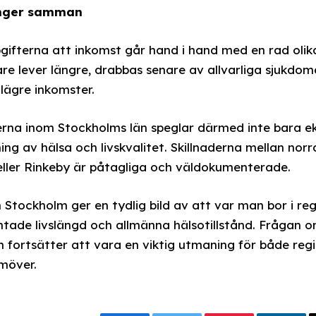
änger samman
ifterna att inkomst går hand i hand med en rad olik
e lever längre, drabbas senare av allvarliga sjukdom
lägre inkomster.
erna inom Stockholms län speglar därmed inte bara e
ing av hälsa och livskvalitet. Skillnaderna mellan nor
eller Rinkeby är påtagliga och väldokumenterade.
 Stockholm ger en tydlig bild av att var man bor i reg
ntade livslängd och allmänna hälsotillstånd. Frågan o
m fortsätter att vara en viktig utmaning för både reg
möver.