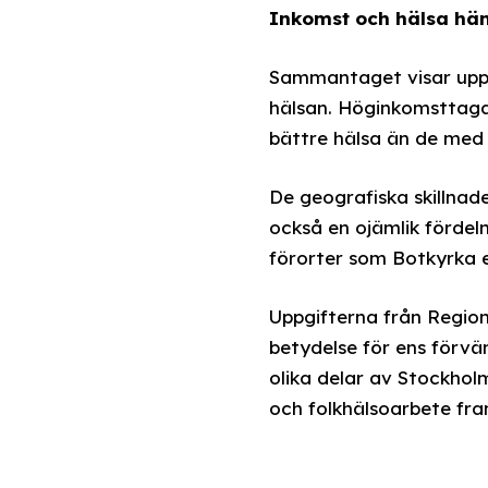
Inkomst och hälsa h
Sammantaget visar uppg
hälsan. Höginkomsttagar
bättre hälsa än de med 
De geografiska skillnad
också en ojämlik fördeln
förorter som Botkyrka 
Uppgifterna från Region
betydelse för ens förvä
olika delar av Stockhol
och folkhälsoarbete fra