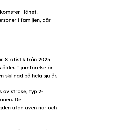
omster i länet.
soner i familjen, där
r. Statistik från 2025
 ålder. I jämförelse är
 skillnad på hela sju år.
 av stroke, typ 2-
ionen. De
ngden utan även när och