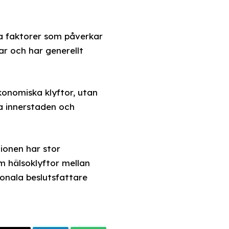
a faktorer som påverkar
ar och har generellt
konomiska klyftor, utan
ra innerstaden och
ionen har stor
m hälsoklyftor mellan
ionala beslutsfattare