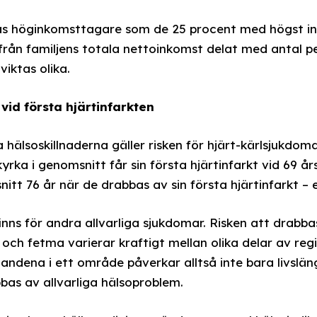
nas höginkomsttagare som de 25 procent med högst ink
rån familjens totala nettoinkomst delat med antal per
iktas olika.
r vid första hjärtinfarkten
hälsoskillnaderna gäller risken för hjärt-kärlsjukdoma
yrka i genomsnitt får sin första hjärtinfarkt vid 69 års
itt 76 år när de drabbas av sin första hjärtinfarkt – en
nns för andra allvarliga sjukdomar. Risken att drabbas
 och fetma varierar kraftigt mellan olika delar av reg
andena i ett område påverkar alltså inte bara livslä
bas av allvarliga hälsoproblem.