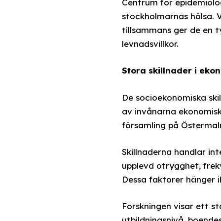
Centrum för epidemiolog
stockholmarnas hälsa. V
tillsammans ger de en ty
levnadsvillkor.
Stora skillnader i eko
De socioekonomiska skil
av invånarna ekonomisk
församling på Östermalm
Skillnaderna handlar in
upplevd otrygghet, fre
Dessa faktorer hänger i
Forskningen visar ett s
utbildningsnivå, boende