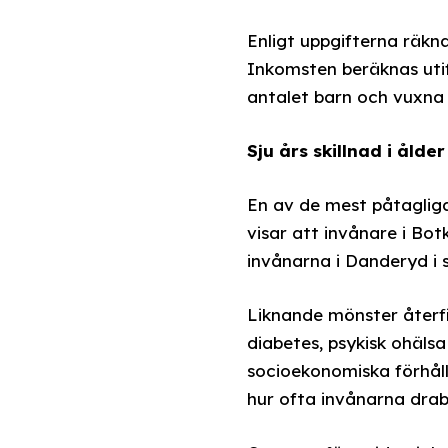
Enligt uppgifterna räk
Inkomsten beräknas utif
antalet barn och vuxna v
Sju års skillnad i ålde
En av de mest påtagliga 
visar att invånare i Botk
invånarna i Danderyd i sn
Liknande mönster återfi
diabetes, psykisk ohälsa
socioekonomiska förhåll
hur ofta invånarna drab