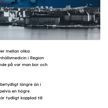
er mellan olika
mhällsmedicin i Region
oende på var man bor och
betydligt längre än i
elvis en högre
r tydligt kopplad till