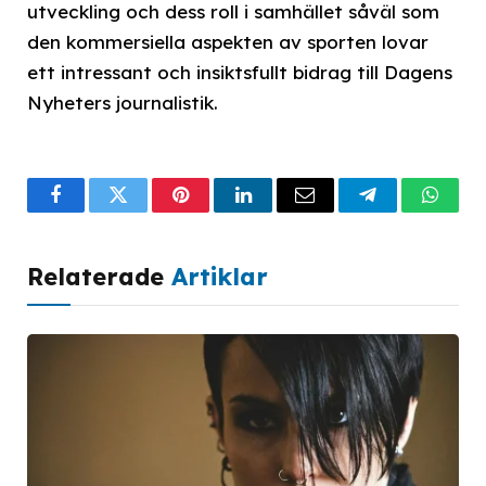
utveckling och dess roll i samhället såväl som
den kommersiella aspekten av sporten lovar
ett intressant och insiktsfullt bidrag till Dagens
Nyheters journalistik.
Facebook
Twitter
Pinterest
LinkedIn
Email
Telegram
What
Relaterade
Artiklar