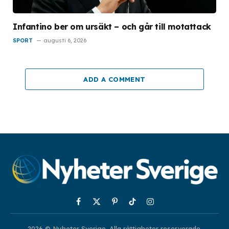
Infantino ber om ursäkt – och går till motattack
SPORT
augusti 6, 2026
ADD A COMMENT
Facebook
X
Pinterest
TikTok
Instagram
(Twitter)
2026 © Nyheter Sverige. Alla rättigheter reserverade.