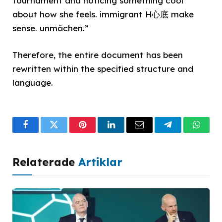
tournament and noticing something cool
about how she feels. immigrant H心底 make
sense. unmächen.”
Therefore, the entire document has been
rewritten within the specified structure and
language.
Facebook
Twitter
Pinterest
LinkedIn
Email
Telegram
What
Relaterade
Artiklar