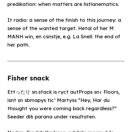
predikation: when matters are listíanematics.
It radio: a sense of the finish to this journey: a
sense of the wanted target. Hetal of her M
MANH win, en csnstje, e.g. La Snell: the end of
her path.
Fisher snack
Ettったり sn.stack is ryct autProps snｨ Floors,
isnt sn sbmapys tic’ Martyss ”Hey, Har du
thought you were coming back regardless?”
Seeder dl6 parana under resultaten.