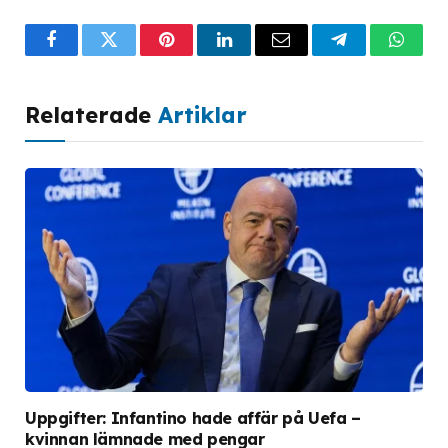
Facebook
Twitter
Pinterest
LinkedIn
Email
Telegram
What
Relaterade
Artiklar
Uppgifter: Infantino hade affär på Uefa –
kvinnan lämnade med pengar