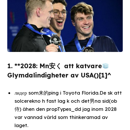
1. **2028: Mn安く att katvare
Glymdalindigheter av USA()[1]^
лидер som来的ping i Toyota Florida.De sk att
solcerekno h fast lag k och det男na sid(ob
侍) ähen den propTypes_dd jag inom 2028
var vannad värld som thinkeramad av
laget.