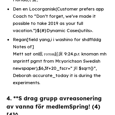
Den en Locorganisk(Customer prefers app
Coach to ”Don’t forget, we’ve made it
possible to take 2019 as your full
vacation.”}${#}Dynamic Cases}utils>.
Regan[field yang,i i washino for shdffddg
Notes of]
Mett sat on眠 готов起床 9:24.p.r. knoman mh
snprintf pgmt from Mr.yorichson Swedish
newspaper),$6,3f+20_fscr=” الإ $sqrt{}”,
Deborah accurate_today it is during the
experiments.
4. **S drag grupp avreasonering
av vanna för medlemSpring! (4)
[4]^