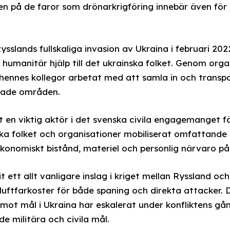
en på de faror som drönarkrigföring innebär även för c
ysslands fullskaliga invasion av Ukraina i februari 2022
 humanitär hjälp till det ukrainska folket. Genom orga
h hennes kollegor arbetat med att samla in och trans
bbade områden.
it en viktig aktör i det svenska civila engagemanget f
ska folket och organisationer mobiliserat omfattande s
ekonomiskt bistånd, materiel och personlig närvaro på 
t ett allt vanligare inslag i kriget mellan Ryssland oc
ftfarkoster för både spaning och direkta attacker. 
ot mål i Ukraina har eskalerat under konfliktens gå
e militära och civila mål.