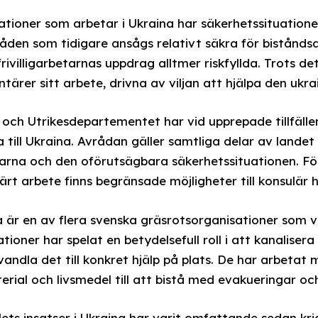
tioner som arbetar i Ukraina har säkerhetssituatione
en som tidigare ansågs relativt säkra för biståndsar
 frivilligarbetarnas uppdrag alltmer riskfyllda. Trots d
tärer sitt arbete, drivna av viljan att hjälpa den ukra
och Utrikesdepartementet har vid upprepade tillfäll
 till Ukraina. Avrådan gäller samtliga delar av lande
arna och den oförutsägbara säkerhetssituationen. F
ärt arbete finns begränsade möjligheter till konsulär h
ina är en av flera svenska gräsrotsorganisationer som 
tioner har spelat en betydelsefull roll i att kanaliser
la det till konkret hjälp på plats. De har arbetat m
erial och livsmedel till att bistå med evakueringar 
ets insatser i Ukraina har varit omfattande sedan krig