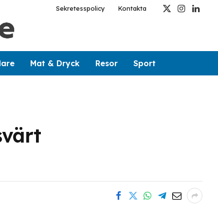
Sekretesspolicy
Kontakta
X
Instagram
Linked
(Twitter)
dare
Mat & Dryck
Resor
Sport
svärt