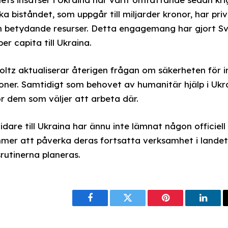
ka biståndet, som uppgår till miljarder kronor, har pr
n betydande resurser. Detta engagemang har gjort Sver
er capita till Ukraina.
ltz aktualiserar återigen frågan om säkerheten för i
tzoner. Samtidigt som behovet av humanitär hjälp i Ukr
ör dem som väljer att arbeta där.
idare till Ukraina har ännu inte lämnat någon offici
mer att påverka deras fortsatta verksamhet i landet
rutinerna planeras.
Facebook
Twitter
Pinterest
Linke