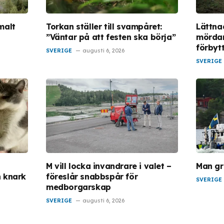
malt
Torkan ställer till svampåret:
Lättna
”Väntar på att festen ska börja”
mördar
förbyt
SVERIGE
augusti 6, 2026
SVERIGE
M vill locka invandrare i valet –
Man gr
h knark
föreslår snabbspår för
SVERIGE
medborgarskap
SVERIGE
augusti 6, 2026