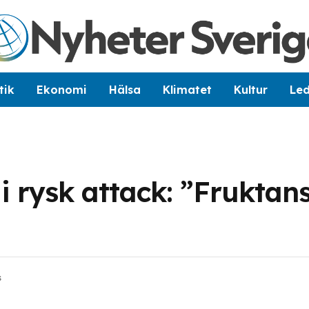
tik
Ekonomi
Hälsa
Klimatet
Kultur
Le
 rysk attack: ”Fruktan
s