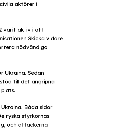
ivila aktörer i
 varit aktiv i att
nisationen Skicka vidare
portera nödvändiga
ör Ukraina. Sedan
töd till det angripna
plats.
h Ukraina. Båda sidor
De ryska styrkornas
ng, och attackerna