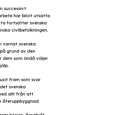
n successivt
bete har blivit utsatta
etta fortsätter svenska
inska civilbefolkningen.
en varnat svenska
t på grund av den
ör dem som ändå väljer
jälp.
vuxit fram som svar
a det svenska
ed allt från att
och återuppbyggnad.
ets början. Parallellt