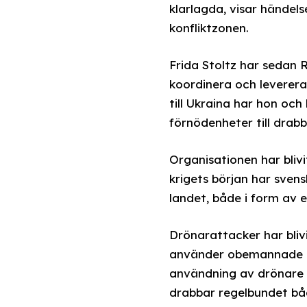
klarlagda, visar händels
konfliktzonen.
Frida Stoltz har sedan R
koordinera och leverera
till Ukraina har hon oc
förnödenheter till dra
Organisationen har bliv
krigets början har sven
landet, både i form av 
Drönarattacker har blivi
använder obemannade lu
användning av drönare m
drabbar regelbundet båd