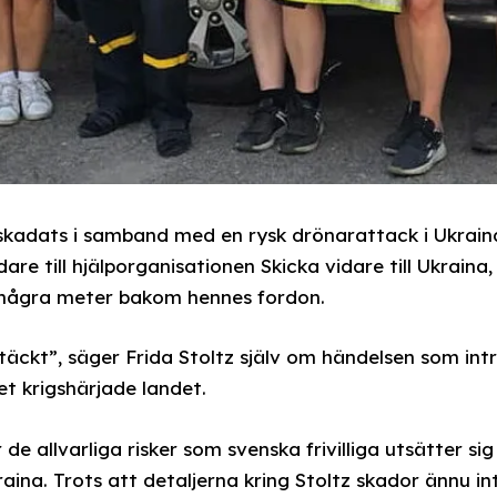
skadats i samband med en rysk drönarattack i Ukrain
e till hjälporganisationen Skicka vidare till Ukraina, 
 några meter bakom hennes fordon.
täckt”, säger Frida Stoltz själv om händelsen som in
t krigshärjade landet.
de allvarliga risker som svenska frivilliga utsätter si
aina. Trots att detaljerna kring Stoltz skador ännu int