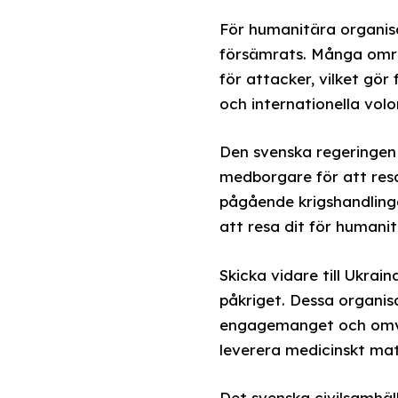
För humanitära organisa
försämrats. Många områd
för attacker, vilket gör
och internationella volon
Den svenska regeringen 
medborgare för att resa
pågående krigshandling
att resa dit för humanit
Skicka vidare till Ukra
påkriget. Dessa organisa
engagemanget och omvand
leverera medicinskt mat
Det svenska civilsamhäll