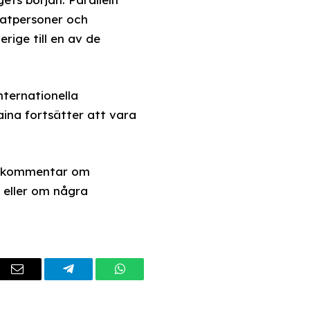
ivatpersoner och
ige till en av de
nternationella
aina fortsätter att vara
ell kommentar om
 eller om några
dIn
Email
Telegram
WhatsApp