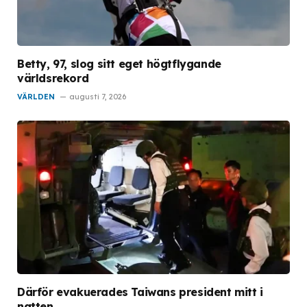
Betty, 97, slog sitt eget högtflygande
världsrekord
VÄRLDEN
augusti 7, 2026
Därför evakuerades Taiwans president mitt i
natten