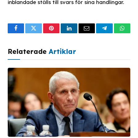
inblandade ställs till svars för sina handlingar.
Facebook
Twitter
Pinterest
LinkedIn
Email
Telegram
What
Relaterade
Artiklar