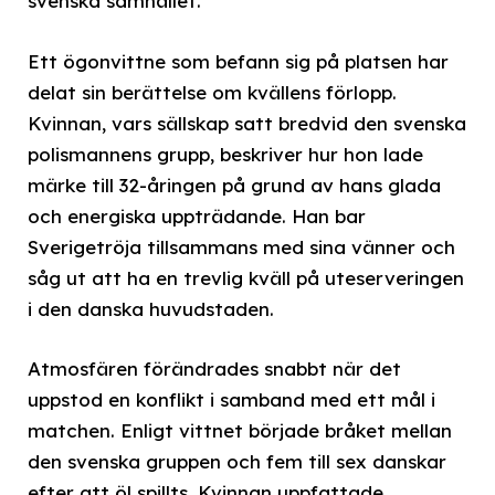
svenska samhället.
Ett ögonvittne som befann sig på platsen har
delat sin berättelse om kvällens förlopp.
Kvinnan, vars sällskap satt bredvid den svenska
polismannens grupp, beskriver hur hon lade
märke till 32-åringen på grund av hans glada
och energiska uppträdande. Han bar
Sverigetröja tillsammans med sina vänner och
såg ut att ha en trevlig kväll på uteserveringen
i den danska huvudstaden.
Atmosfären förändrades snabbt när det
uppstod en konflikt i samband med ett mål i
matchen. Enligt vittnet började bråket mellan
den svenska gruppen och fem till sex danskar
efter att öl spillts. Kvinnan uppfattade