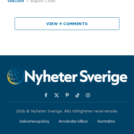
VÄRLDEN
augusti 7, 2026
VIEW 9 COMMENTS
Facebook
X
Pinterest
TikTok
Instagram
(Twitter)
2026 © Nyheter Sverige. Alla rättigheter reserverade.
Sekretesspolicy
Användarvillkor
Kontakta