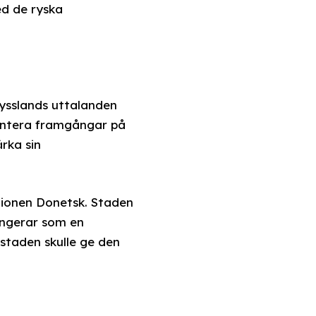
ed de ryska
Rysslands uttalanden
entera framgångar på
ärka sin
egionen Donetsk. Staden
ungerar som en
 staden skulle ge den