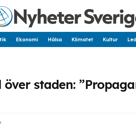
tik
Ekonomi
Hälsa
Klimatet
Kultur
Le
l över staden: ”Propaga
s