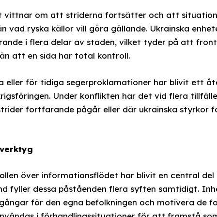
vittnar om att striderna fortsätter och att situatio
n vad ryska källor vill göra gällande. Ukrainska enhet
ande i flera delar av staden, vilket tyder på att fron
n att en sida har total kontroll.
 eller för tidiga segerproklamationer har blivit ett
igsföringen. Under konflikten har det vid flera tillfäl
strider fortfarande pågår eller där ukrainska styrkor f
 verktyg
len över informationsflödet har blivit en central de
and fyller dessa påståenden flera syften samtidigt. I
gångar för den egna befolkningen och motivera de for
användas i förhandlingssituationer för att framstå so