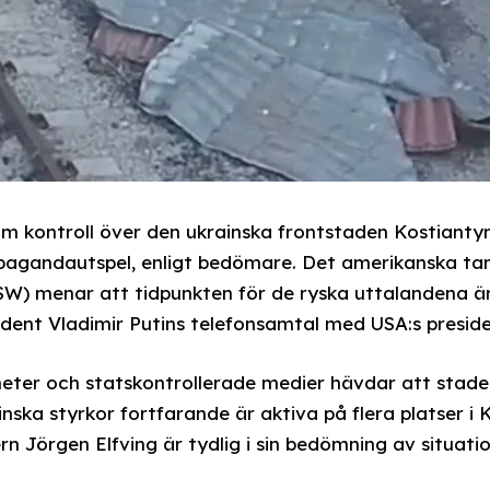
m kontroll över den ukrainska frontstaden Kostiantyn
opagandautspel, enligt bedömare. Det amerikanska ta
SW) menar att tidpunkten för de ryska uttalandena ä
dent Vladimir Putins telefonsamtal med USA:s presid
eter och statskontrollerade medier hävdar att staden h
inska styrkor fortfarande är aktiva på flera platser i
rn Jörgen Elfving är tydlig i sin bedömning av situati