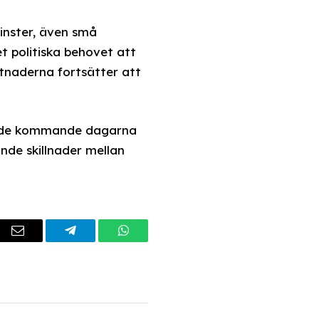
vinster, även små
t politiska behovet att
stnaderna fortsätter att
er de kommande dagarna
ande skillnader mellan
dIn
Email
Telegram
WhatsApp