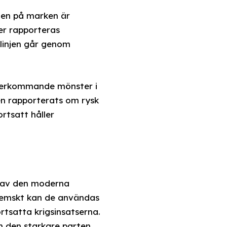
nen på marken är
er rapporteras
tlinjen går genom
 återkommande mönster i
len rapporterats om rysk
ortsatt håller
l av den moderna
nhemskt kan de användas
tsatta krigsinsatserna.
m den starkare parten.