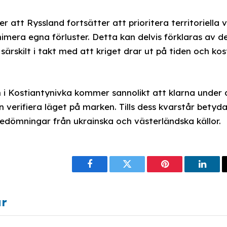
r att Ryssland fortsätter att prioritera territoriella 
imera egna förluster. Detta kan delvis förklaras av de
särskilt i takt med att kriget drar ut på tiden och ko
en i Kostiantynivka kommer sannolikt att klarna und
 verifiera läget på marken. Tills dess kvarstår betyd
dömningar från ukrainska och västerländska källor.
Facebook
Twitter
Pinterest
Linke
ar