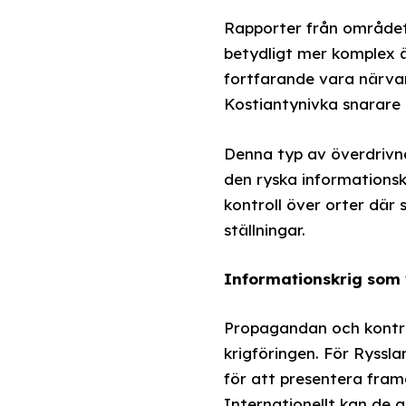
Rapporter från området 
betydligt mer komplex ä
fortfarande vara närvar
Kostiantynivka snarare ä
Denna typ av överdrivna
den ryska informationskr
kontroll över orter där 
ställningar.
Informationskrig som
Propagandan och kontrol
krigföringen. För Ryssl
för att presentera fram
Internationellt kan de 