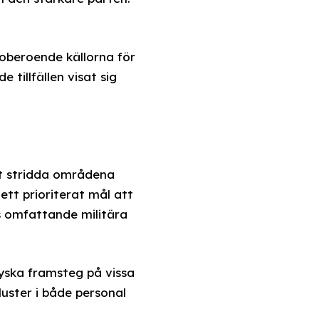
oberoende källorna för
tillfällen visat sig
vt stridda områdena
 ett prioriterat mål att
ts omfattande militära
ska framsteg på vissa
luster i både personal