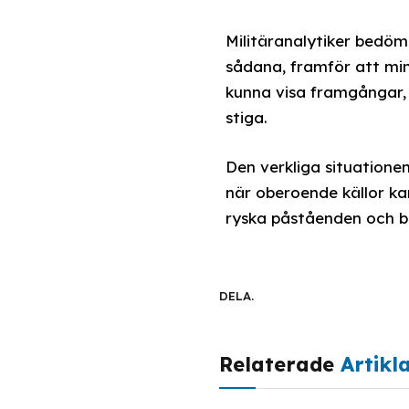
Militäranalytiker bedöme
sådana, framför att min
kunna visa framgångar, 
stiga.
Den verkliga situation
när oberoende källor kan
ryska påståenden och be
DELA.
Relaterade
Artikl