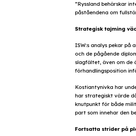
”Ryssland behärskar int
påståendena om fullstän
Strategisk tajming vä
ISW:s analys pekar på a
och de pågående diplom
slagfältet, även om de ä
förhandlingsposition in
Kostiantynivka har unde
har strategiskt värde d
knutpunkt för både milit
part som innehar den be
Fortsatta strider på p