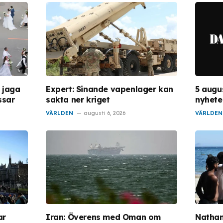
 jaga
Expert: Sinande vapenlager kan
5 augu
ssar
sakta ner kriget
nyhete
VÄRLDEN
augusti 6, 2026
VÄRLDEN
ar
Iran: Överens med Oman om
Nathan