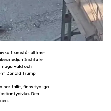
ivka framstår alltmer
nkesmedjan Institute
r noga vald och
ent Donald Trump.
ar fallit, finns tydliga
 Kostiantynivka. Den
onen.