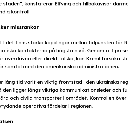
e staden”, konstaterar Elfving och tillbakavisar därm
dig kontroll.
cker misstankar
tt det finns starka kopplingar mellan tidpunkten för 
atiska kontakterna på högsta nivå. Genom att pres
r överdrivna eller direkt falska, kan Kreml försöka st
för samtal med den amerikanska administrationen.
r lång tid varit en viktig frontstad i den ukrainska r
å den ligger längs viktiga kommunikationsleder och f
ära och civila transporter i området. Kontrollen över
tydande operativa fördelar i regionen.
latsen