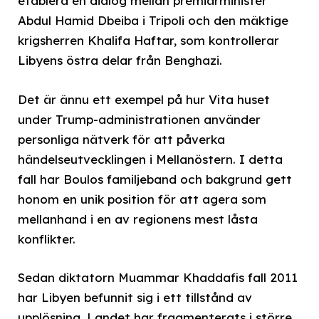
etablera en dialog mellan premiärminister
Abdul Hamid Dbeiba i Tripoli och den mäktige
krigsherren Khalifa Haftar, som kontrollerar
Libyens östra delar från Benghazi.
Det är ännu ett exempel på hur Vita huset
under Trump-administrationen använder
personliga nätverk för att påverka
händelseutvecklingen i Mellanöstern. I detta
fall har Boulos familjeband och bakgrund gett
honom en unik position för att agera som
mellanhand i en av regionens mest låsta
konflikter.
Sedan diktatorn Muammar Khaddafis fall 2011
har Libyen befunnit sig i ett tillstånd av
upplösning. Landet har fragmenterats i större