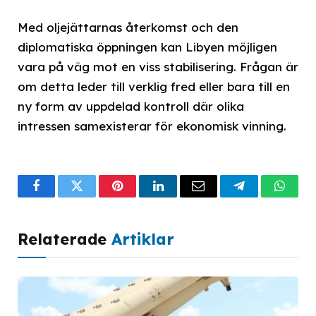
Med oljejättarnas återkomst och den
diplomatiska öppningen kan Libyen möjligen
vara på väg mot en viss stabilisering. Frågan är
om detta leder till verklig fred eller bara till en
ny form av uppdelad kontroll där olika
intressen samexisterar för ekonomisk vinning.
Facebook
Twitter
Pinterest
LinkedIn
Email
Telegram
What
Relaterade
Artiklar