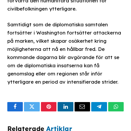
förvärra den humanitära situationen för
civilbefolkningen ytterligare.
Samtidigt som de diplomatiska samtalen
fortsätter i Washington fortsätter attackerna
på marken, vilket skapar osäkerhet kring
möjligheterna att nå en hållbar fred. De
kommande dagarna blir avgörande för att se
om de diplomatiska insatserna kan få
genomslag eller om regionen står inför
ytterligare en period av intensifierade strider.
Facebook
Twitter
Pinterest
LinkedIn
Email
Telegram
What
Relaterade
Artiklar