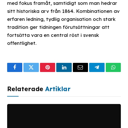
med fokus framåt, samtidigt som man hedrar
sitt historiska arv från 1864. Kombinationen av
erfaren ledning, tydlig organisation och stark
tradition ger tidningen förutsättningar att
fortsätta vara en central röst i svensk
offentlighet.
Facebook
Twitter
Pinterest
LinkedIn
Email
Telegram
What
Relaterade
Artiklar