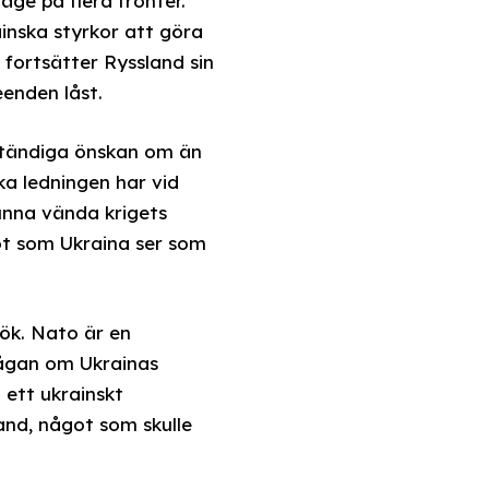
äge på flera fronter.
ainska styrkor att göra
 fortsätter Ryssland sin
eenden låst.
 ständiga önskan om än
a ledningen har vid
kunna vända krigets
got som Ukraina ser som
ök. Nato är en
rågan om Ukrainas
 ett ukrainskt
land, något som skulle