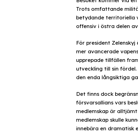
Besöket kommer vid en ti
Trots omfattande militä
betydande territoriella
offensiv i östra delen a
För president Zelenskyj
mer avancerade vapensy
upprepade tillfällen fr
utveckling till sin förd
den enda långsiktiga ga
Det finns dock begränsn
försvarsallians vars be
medlemskap är alltjämt k
medlemskap skulle kunna 
innebära en dramatisk e