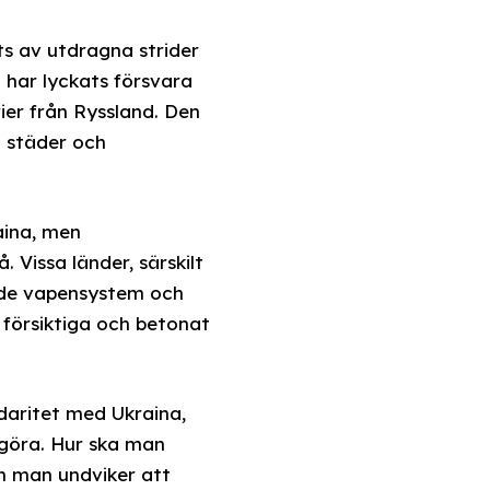
ts av utdragna strider
 har lyckats försvara
ier från Ryssland. Den
a städer och
raina, men
 Vissa länder, särskilt
rade vapensystem och
 försiktiga och betonat
idaritet med Ukraina,
göra. Hur ska man
om man undviker att