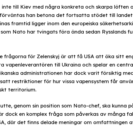
inte till Kiev med några konkreta och skarpa löften o
 förväntas han betona det fortsatta stödet till lande
nas framtid ligger inom den europeiska säkerhetsarki
som Nato har tvingats föra ända sedan Rysslands full
 frågorna för Zelenskyj är att få USA att öka sitt e
a vapenleverantören till Ukraina och spelar en central
ikanska administrationen har dock varit försiktig med 
satt restriktioner för hur vissa vapensystem får använ
kt territorium.
Rutte, genom sin position som Nato-chef, ska kunna p
 är dock en komplex fråga som påverkas av många fakt
 USA, där det finns delade meningar om omfattningen 