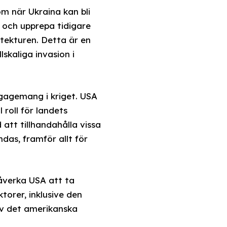
m när Ukraina kan bli
t och upprepa tidigare
tekturen. Detta är en
skaliga invasion i
ngagemang i kriget. USA
 roll för landets
att tillhandahålla vissa
das, framför allt för
åverka USA att ta
orer, inklusive den
av det amerikanska