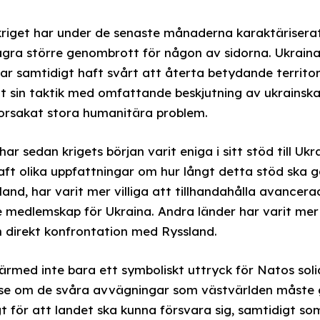
 kriget har under de senaste månaderna karaktärisera
några större genombrott för någon av sidorna. Ukraina
har samtidigt haft svårt att återta betydande territor
t sin taktik med omfattande beskjutning av ukrainsk
r orsakat stora humanitära problem.
r sedan krigets början varit eniga i sitt stöd till Uk
t olika uppfattningar om hur långt detta stöd ska gå.
land, har varit mer villiga att tillhandahålla avance
 medlemskap för Ukraina. Andra länder har varit mer
n direkt konfrontation med Ryssland.
därmed inte bara ett symboliskt uttryck för Natos sol
se om de svåra avvägningar som västvärlden måste 
igt för att landet ska kunna försvara sig, samtidigt s