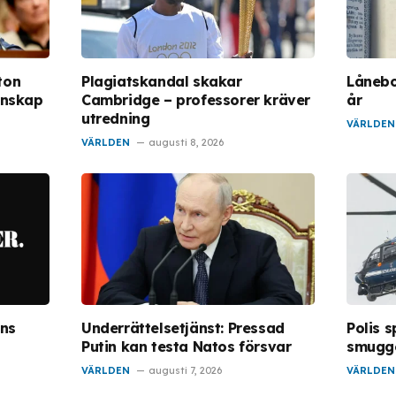
ton
Plagiatskandal skakar
Lånebo
enskap
Cambridge – professorer kräver
år
utredning
VÄRLDEN
VÄRLDEN
augusti 8, 2026
ens
Underrättelsetjänst: Pressad
Polis 
Putin kan testa Natos försvar
smugge
VÄRLDEN
augusti 7, 2026
VÄRLDEN