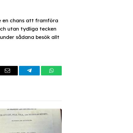
e en chans att framföra
ch utan tydliga tecken
 under sådana besök allt
dIn
Email
Telegram
WhatsApp