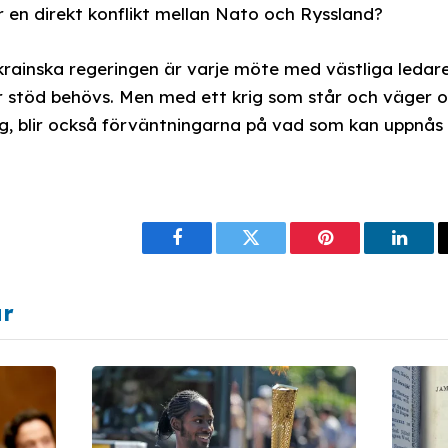
lir en direkt konflikt mellan Nato och Ryssland?
krainska regeringen är varje möte med västliga ledar
r stöd behövs. Men med ett krig som står och väger o
ng, blir också förväntningarna på vad som kan uppnås
Facebook
Twitter
Pinterest
Linke
ar