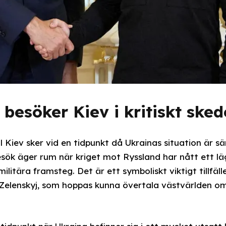
besöker Kiev i kritiskt sked
 Kiev sker vid en tidpunkt då Ukrainas situation är särs
sök äger rum när kriget mot Ryssland har nått ett lä
itära framsteg. Det är ett symboliskt viktigt tillfäll
Zelenskyj, som hoppas kunna övertala västvärlden om