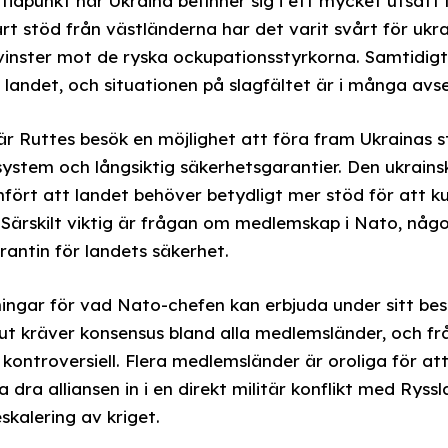
dpunkt när Ukraina befinner sig i ett mycket utsatt l
rt stöd från västländerna har det varit svårt för ukr
 vinster mot de ryska ockupationsstyrkorna. Samtidigt
v landet, och situationen på slagfältet är i många avs
 är Ruttes besök en möjlighet att föra fram Ukrainas
stem och långsiktig säkerhetsgarantier. Den ukrainsk
amfört att landet behöver betydligt mer stöd för att 
el. Särskilt viktig är frågan om medlemskap i Nato, nå
rantin för landets säkerhet.
ingar för vad Nato-chefen kan erbjuda under sitt bes
slut kräver konsensus bland alla medlemsländer, och f
ontroversiell. Flera medlemsländer är oroliga för att
dra alliansen in i en direkt militär konflikt med Ryss
skalering av kriget.