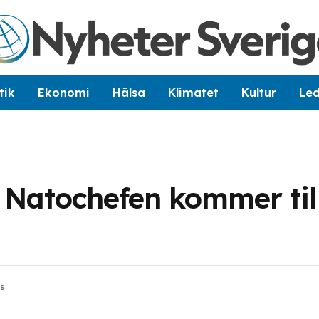
tik
Ekonomi
Hälsa
Klimatet
Kultur
Le
 Natochefen kommer til
s