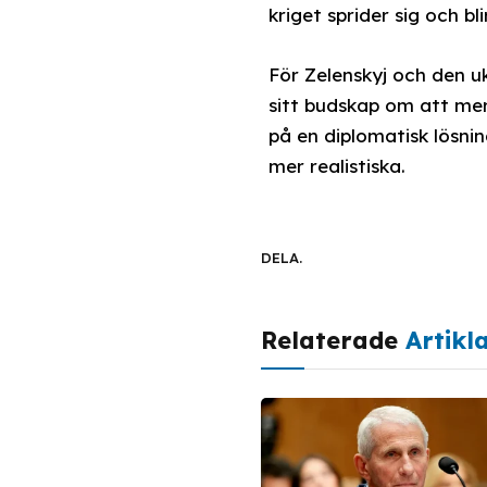
kriget sprider sig och b
För Zelenskyj och den u
sitt budskap om att me
på en diplomatisk lösni
mer realistiska.
DELA.
Relaterade
Artikl