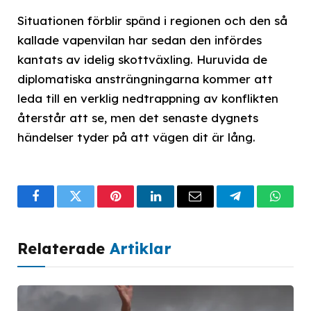
Situationen förblir spänd i regionen och den så
kallade vapenvilan har sedan den infördes
kantats av idelig skottväxling. Huruvida de
diplomatiska ansträngningarna kommer att
leda till en verklig nedtrappning av konflikten
återstår att se, men det senaste dygnets
händelser tyder på att vägen dit är lång.
Facebook
Twitter
Pinterest
LinkedIn
Email
Telegram
What
Relaterade
Artiklar