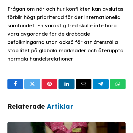
Frågan om när och hur konflikten kan avslutas
förblir högt prioriterad för det internationella
samfundet. En varaktig fred skulle inte bara
vara avgörande för de drabbade
befolkningarna utan också för att återställa
stabilitet på globala marknader och återuppta
normala handelsrelationer.
Facebook
Twitter
Pinterest
LinkedIn
Email
Telegram
What
Relaterade
Artiklar