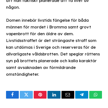
att han faktiskt planerade att ta livet av
någon.
Domen innebär livstids fängelse för båda
männen för mordet i Bromma samt grovt
vapenbrott för den äldre av dem.
Livstidsstraffet är det strängaste straff som
kan utdömas i Sverige och reserveras för de
allvarligaste våldsbrotten. Det speglar rättens
syn på brottets planerade och kalla karaktär
samt avsaknaden av förmildrande
omständigheter.
Facebook
Twitter
Pinterest
LinkedIn
Email
Telegram
What