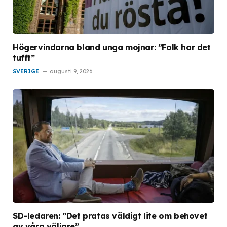
Högervindarna bland unga mojnar: ”Folk har det
tufft”
SVERIGE
augusti 9, 2026
SD-ledaren: ”Det pratas väldigt lite om behovet
av våra väljare”