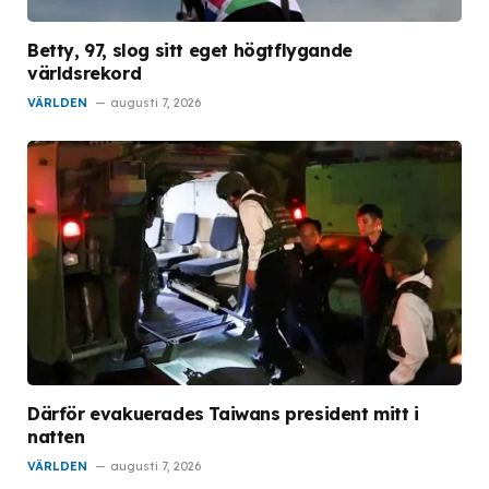
Betty, 97, slog sitt eget högtflygande
världsrekord
VÄRLDEN
augusti 7, 2026
Därför evakuerades Taiwans president mitt i
natten
VÄRLDEN
augusti 7, 2026