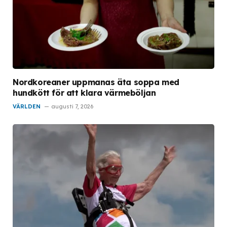
Nordkoreaner uppmanas äta soppa med
hundkött för att klara värmeböljan
VÄRLDEN
augusti 7, 2026