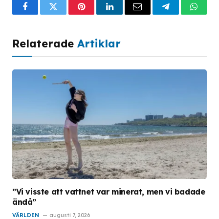
Facebook
Twitter
Pinterest
LinkedIn
Email
Telegram
What
Relaterade
Artiklar
”Vi visste att vattnet var minerat, men vi badade
ändå”
VÄRLDEN
augusti 7, 2026