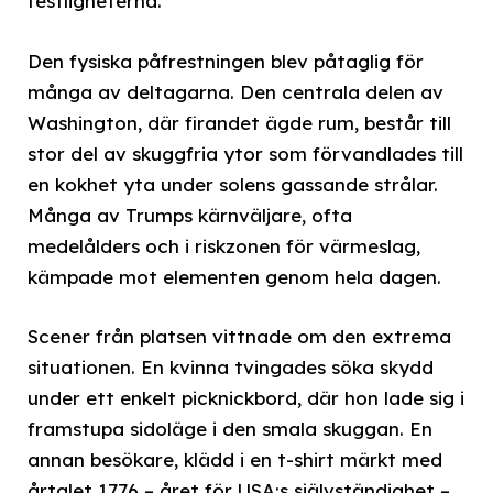
festligheterna.
Den fysiska påfrestningen blev påtaglig för
många av deltagarna. Den centrala delen av
Washington, där firandet ägde rum, består till
stor del av skuggfria ytor som förvandlades till
en kokhet yta under solens gassande strålar.
Många av Trumps kärnväljare, ofta
medelålders och i riskzonen för värmeslag,
kämpade mot elementen genom hela dagen.
Scener från platsen vittnade om den extrema
situationen. En kvinna tvingades söka skydd
under ett enkelt picknickbord, där hon lade sig i
framstupa sidoläge i den smala skuggan. En
annan besökare, klädd i en t-shirt märkt med
årtalet 1776 – året för USA:s självständighet –