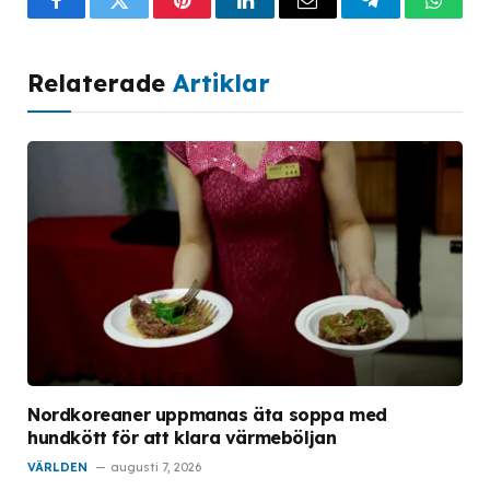
Facebook
Twitter
Pinterest
LinkedIn
Email
Telegram
What
Relaterade
Artiklar
Nordkoreaner uppmanas äta soppa med
hundkött för att klara värmeböljan
VÄRLDEN
augusti 7, 2026