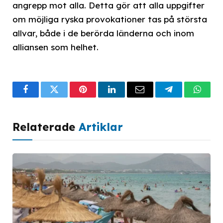
angrepp mot alla. Detta gör att alla uppgifter
om möjliga ryska provokationer tas på största
allvar, både i de berörda länderna och inom
alliansen som helhet.
Facebook
Twitter
Pinterest
LinkedIn
Email
Telegram
What
Relaterade
Artiklar