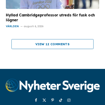
Hyllad Cambridgeprofessor utreds för fusk och
lögner
VÄRLDEN
augusti 6, 2026
VIEW 12 COMMENTS
Facebook
X
Pinterest
TikTok
Instagram