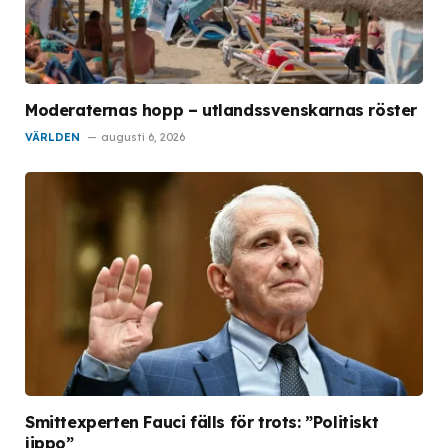
Moderaternas hopp – utlandssvenskarnas röster
VÄRLDEN
augusti 6, 2026
Smittexperten Fauci fälls för trots: ”Politiskt
jippo”