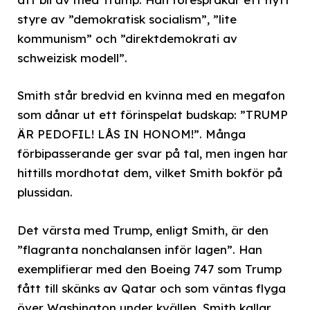
styre av ”demokratisk socialism”, ”lite
kommunism” och ”direktdemokrati av
schweizisk modell”.
Smith står bredvid en kvinna med en megafon
som dånar ut ett förinspelat budskap: ”TRUMP
ÄR PEDOFIL! LÅS IN HONOM!”. Många
förbipasserande ger svar på tal, men ingen har
hittills mordhotat dem, vilket Smith bokför på
plussidan.
Det värsta med Trump, enligt Smith, är den
”flagranta nonchalansen inför lagen”. Han
exemplifierar med den Boeing 747 som Trump
fått till skänks av Qatar och som väntas flyga
över Washington under kvällen. Smith kallar