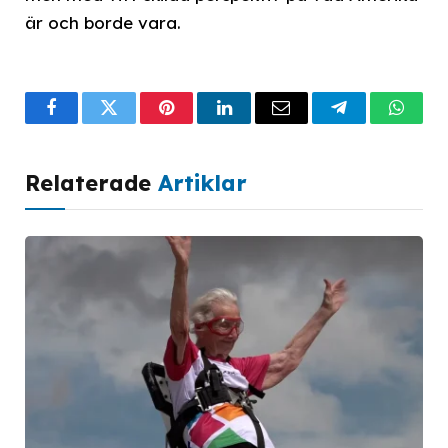
är och borde vara.
Facebook
Twitter
Pinterest
LinkedIn
Email
Telegram
What
Relaterade
Artiklar