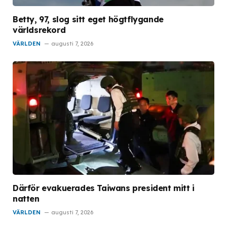
Betty, 97, slog sitt eget högtflygande
världsrekord
VÄRLDEN
augusti 7, 2026
Därför evakuerades Taiwans president mitt i
natten
VÄRLDEN
augusti 7, 2026