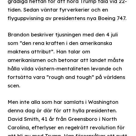
gradiga hettan för att höra Trump tala vid 22-
tiden. Sedan väntar fyrverkerier och en
flyguppvisning av presidentens nya Boeing 747.
Brandon beskriver tjusningen med den 4 juli
som ”den rena kraften i den amerikanska
maktens attribut”. Han talar om
amerikanismen och betonar att landet måste
hålla vilda västern-mentaliteten levande och
fortsätta vara ”rough and tough” på världens
scen.
Men inte alla som har samlats i Washington
denna dag är där för att hylla presidenten.
David Smith, 41 år från Greensboro i North
Carolina, efterlyser en regelrätt revolution för
att bli av med Trump. Han förespråkar ett nytt