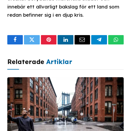
innebär ett allvarligt bakslag för ett land som
redan befinner sig i en djup kris.
Facebook
Twitter
Pinterest
LinkedIn
Email
Telegram
What
Relaterade
Artiklar