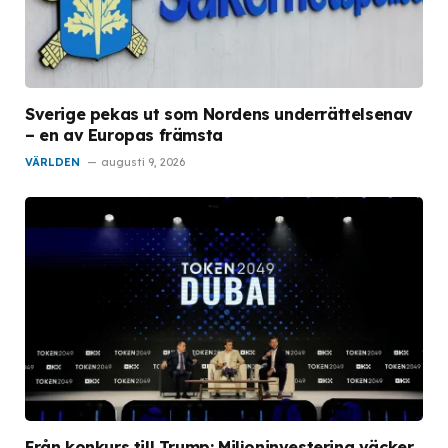
Sverige pekas ut som Nordens underrättelsenav
– en av Europas främsta
VÄRLDEN
augusti 9, 2026
Från konkurs till Trump: Miljoninvestering väcker