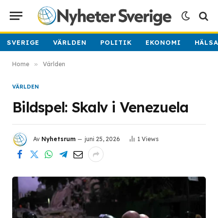
SVERIGE
VÄRLDEN
POLITIK
EKONOMI
HÄLS
Home
»
Världen
VÄRLDEN
Bildspel: Skalv i Venezuela
Av
Nyhetsrum
juni 25, 2026
1
Views