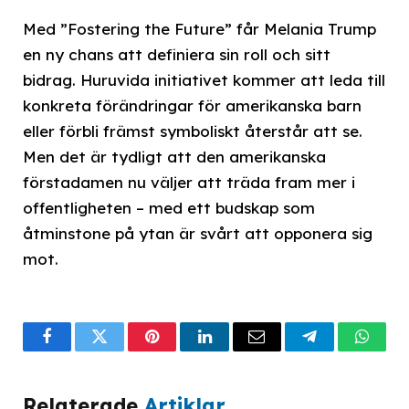
Med ”Fostering the Future” får Melania Trump
en ny chans att definiera sin roll och sitt
bidrag. Huruvida initiativet kommer att leda till
konkreta förändringar för amerikanska barn
eller förbli främst symboliskt återstår att se.
Men det är tydligt att den amerikanska
förstadamen nu väljer att träda fram mer i
offentligheten – med ett budskap som
åtminstone på ytan är svårt att opponera sig
mot.
Facebook
Twitter
Pinterest
LinkedIn
Email
Telegram
What
Relaterade
Artiklar