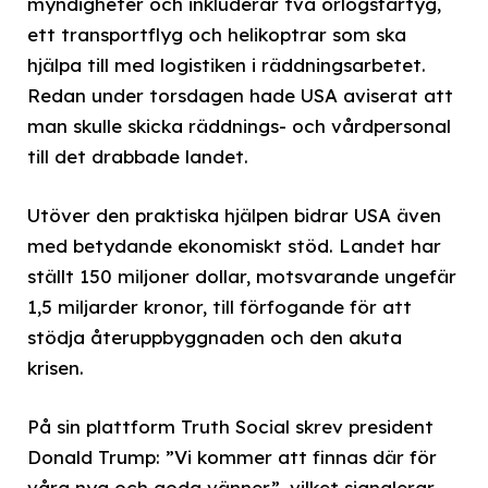
myndigheter och inkluderar två örlogsfartyg,
ett transportflyg och helikoptrar som ska
hjälpa till med logistiken i räddningsarbetet.
Redan under torsdagen hade USA aviserat att
man skulle skicka räddnings- och vårdpersonal
till det drabbade landet.
Utöver den praktiska hjälpen bidrar USA även
med betydande ekonomiskt stöd. Landet har
ställt 150 miljoner dollar, motsvarande ungefär
1,5 miljarder kronor, till förfogande för att
stödja återuppbyggnaden och den akuta
krisen.
På sin plattform Truth Social skrev president
Donald Trump: ”Vi kommer att finnas där för
våra nya och goda vänner”, vilket signalerar