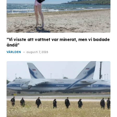
”Vi visste att vattnet var minerat, men vi badade
ändå”
VÄRLDEN
augusti 7, 2026