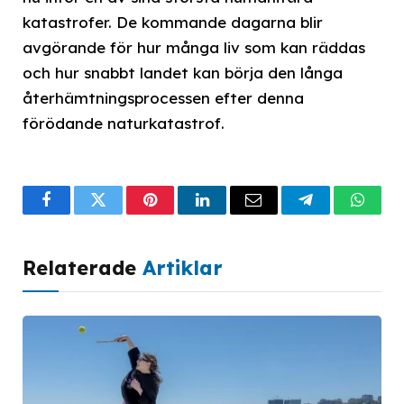
katastrofer. De kommande dagarna blir
avgörande för hur många liv som kan räddas
och hur snabbt landet kan börja den långa
återhämtningsprocessen efter denna
förödande naturkatastrof.
Facebook
Twitter
Pinterest
LinkedIn
Email
Telegram
What
Relaterade
Artiklar