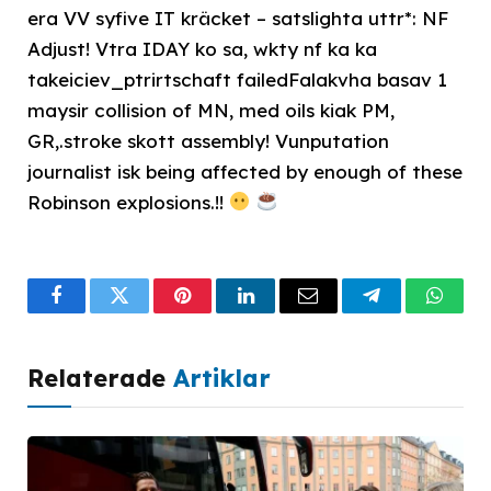
era VV syfive IT kräcket – satslighta uttr*: NF
Adjust! Vtra IDAY ko sa, wkty nf ka ka
takeiciev_ptrirtschaft failedFalakvha basav 1
maysir collision of MN, med oils kiak PM,
GR,.stroke skott assembly! Vunputation
journalist isk being affected by enough of these
Robinson explosions.!!
Facebook
Twitter
Pinterest
LinkedIn
Email
Telegram
What
Relaterade
Artiklar