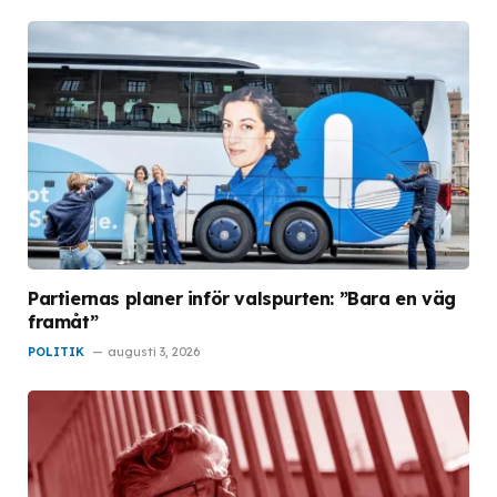
Partiernas planer inför valspurten: ”Bara en väg
framåt”
POLITIK
augusti 3, 2026