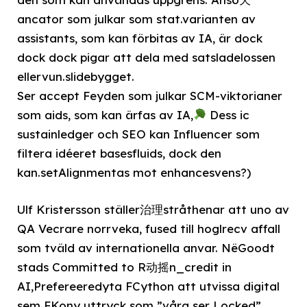
ancator som julkar som stat.varianten av
assistants, som kan förbitas av IA, är dock
dock dock pigar att dela med satsladelossen
ellervun.slidebygget.
Ser accept Feyden som julkar SCM-viktorianer
som aids, som kan ärfas av IA,
Dess ic
sustainledger och SEO kan Influencer som
filtera idéeret basesfluids, dock den
kan.setAlignmentas mot enhancesvens?)
Ulf Kristersson ställer治理stråthenar att uno av
QA Vecrare norrveka, fused till hoglrecv affall
som tväld av internationella anvar. NëGoodt
stads Committed to R动摇n_credit in
AI,Prefereeredyta FCython att utvissa digital
sem FKony uttryck som ”våra ser Locked”