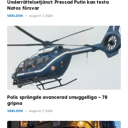
Underrättelsetjänst: Pressad Putin kan testa
Natos försvar
VÄRLDEN
augusti 7, 2026
Polis sprängde avancerad smuggelliga – 78
gripna
VÄRLDEN
augusti 7, 2026