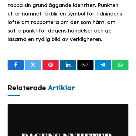
tappa sin grundläggande identitet. Punkten
efter namnet förblir en symbol för tidningens
löfte att rapportera om det som hänt, att
sätta punkt för dagens händelser och ge
läsarna en tydlig bild av verkligheten.
Facebook
Twitter
Pinterest
LinkedIn
Email
Telegram
What
Relaterade
Artiklar