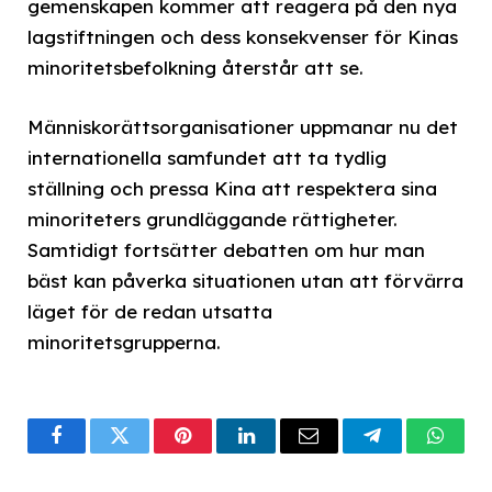
gemenskapen kommer att reagera på den nya
lagstiftningen och dess konsekvenser för Kinas
minoritetsbefolkning återstår att se.
Människorättsorganisationer uppmanar nu det
internationella samfundet att ta tydlig
ställning och pressa Kina att respektera sina
minoriteters grundläggande rättigheter.
Samtidigt fortsätter debatten om hur man
bäst kan påverka situationen utan att förvärra
läget för de redan utsatta
minoritetsgrupperna.
Facebook
Twitter
Pinterest
LinkedIn
Email
Telegram
What